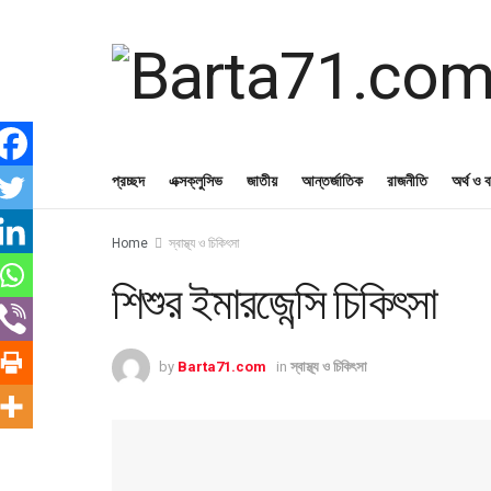
প্রচ্ছদ
এক্সক্লুসিভ
জাতীয়
আন্তর্জাতিক
রাজনীতি
অর্থ ও ব
Home
স্বাস্থ্য ও চিকিৎসা
শিশুর ইমারজেন্সি চিকিৎসা
by
Barta71.com
in
স্বাস্থ্য ও চিকিৎসা