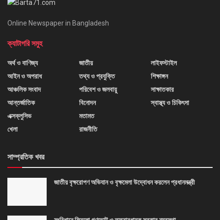
Online Newspaper in Bangladesh
ক্যাটাগরি সমুহ
অর্থ ও বাণিজ্য
জাতীয়
লাইফস্টাইল
আইন ও অপরাধ
তথ্য ও প্রযুক্তি
শিক্ষাঙ্গন
আঞ্চলিক সংবাদ
পরিবেশ ও জলবায়ু
সাক্ষাতকার
আন্তর্জাতিক
বিনোদন
স্বাস্থ্য ও চিকিৎসা
এক্সক্লুসিভ
মতামত
খেলা
রাজনীতি
সাম্প্রতিক খবর
জাতীয় বৃক্ষরোপণ অভিযান ও বৃক্ষমেলা উদ্বোধন করলেন প্রধানমন্ত্রী
সংবিধানে ফিরলো গণভোট ও তত্ত্বাবধায়ক সরকার ব্যবস্থা