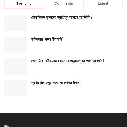
Trending
Comments
Latest
যৌন মিলনে পুরুষদের স্থায়িত্ব আসলে কয় মিনিট?
কুমিল্লায় ‘বাংলা নীল ছবি’
জেনে নিন, নারীর নজরে সবচেয়ে পছন্দের পুরুষ অঙ্গ কোনগুলি?
প্রথম রাতে মধুর সহবাসের গোপন উপায়!