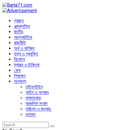
প্রচ্ছদ
এক্সক্লুসিভ
জাতীয়
আন্তর্জাতিক
রাজনীতি
অর্থ ও বাণিজ্য
তথ্য ও প্রযুক্তি
বিনোদন
স্বাস্থ্য ও চিকিৎসা
খেলা
শিক্ষাঙ্গন
অন্যান্য
লাইফস্টাইল
আইন ও অপরাধ
সাক্ষাতকার
আঞ্চলিক সংবাদ
পরিবেশ ও জলবায়ু
মতামত