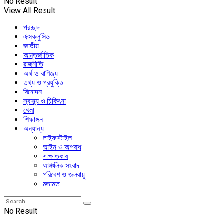
No Result
View All Result
প্রচ্ছদ
এক্সক্লুসিভ
জাতীয়
আন্তর্জাতিক
রাজনীতি
অর্থ ও বাণিজ্য
তথ্য ও প্রযুক্তি
বিনোদন
স্বাস্থ্য ও চিকিৎসা
খেলা
শিক্ষাঙ্গন
অন্যান্য
লাইফস্টাইল
আইন ও অপরাধ
সাক্ষাতকার
আঞ্চলিক সংবাদ
পরিবেশ ও জলবায়ু
মতামত
No Result