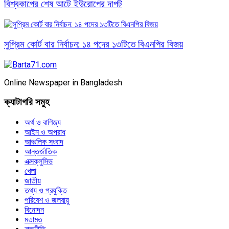
বিশ্বকাপের শেষ আটে ইউরোপের দাপট
সুপ্রিম কোর্ট বার নির্বাচন: ১৪ পদের ১৩টিতে বিএনপির বিজয়
Online Newspaper in Bangladesh
ক্যাটাগরি সমুহ
অর্থ ও বাণিজ্য
আইন ও অপরাধ
আঞ্চলিক সংবাদ
আন্তর্জাতিক
এক্সক্লুসিভ
খেলা
জাতীয়
তথ্য ও প্রযুক্তি
পরিবেশ ও জলবায়ু
বিনোদন
মতামত