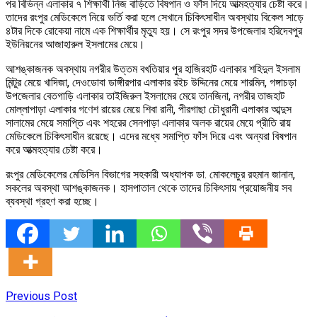
পর বিভিন্ন এলাকার ৭ শিক্ষার্থী নিজ বাড়িতে বিষপান ও ফাঁস দিয়ে আত্মহত্যার চেষ্টা করে।
তাদের রংপুর মেডিকেলে নিয়ে ভর্তি করা হলে সেখানে চিকিৎসাধীন অবস্থায় বিকেল সাড়ে
৪টার দিকে রোকেয়া নামে এক শিক্ষার্থীর মৃত্যু হয়। সে রংপুর সদর উপজেলার হরিদেবপুর
ইউনিয়নের আজাহারুল ইসলামের মেয়ে।
আশঙ্কাজনক অবস্থায় নগরীর উত্তম বখতিয়ার পুর হাজিরহাট এলাকার শহিদুল ইসলাম
মিন্টুর মেয়ে খাদিজা, দেওডোবা ডাঙ্গীরপার এলাকার রইচ উদ্দিনের মেয়ে শারমিন, গঙ্গাচড়া
উপজেলার বেতগাড়ি এলাকার তাইজিরুল ইসলামের মেয়ে তানজিনা, নগরীর তাজহাট
মোল্লাপাড়া এলাকার গণেশ রায়ের মেয়ে শিবা রানী, পীরগাছা চৌধুরানী এলাকার আব্দুস
সালামের মেয়ে সমাপ্তি এবং শহরের সেনপাড়া এলাকার অলক রায়ের মেয়ে প্রীতি রায়
মেডিকেলে চিকিৎসাধীন রয়েছে। এদের মধ্যে সমাপ্তি ফাঁস দিয়ে এবং অন্যরা বিষপান
করে আত্মহত্যার চেষ্টা করে।
রংপুর মেডিকেলের মেডিসিন বিভাগের সহকারী অধ্যাপক ডা. মোকলেচুর রহমান জানান,
সকলের অবস্থা আশঙ্কাজনক। হাসপাতাল থেকে তাদের চিকিৎসায় প্রয়োজনীয় সব
ব্যবস্থা গ্রহণ করা হচ্ছে।
Previous Post