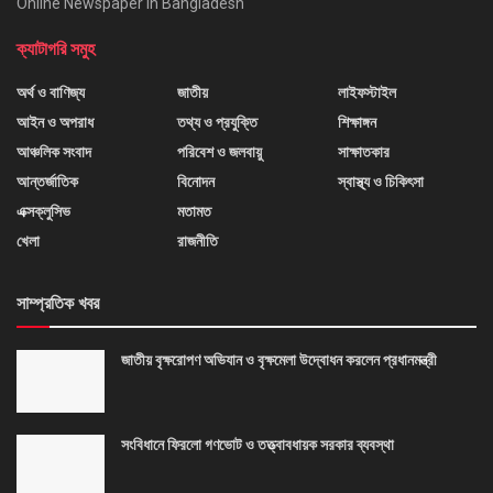
Online Newspaper in Bangladesh
ক্যাটাগরি সমুহ
অর্থ ও বাণিজ্য
জাতীয়
লাইফস্টাইল
আইন ও অপরাধ
তথ্য ও প্রযুক্তি
শিক্ষাঙ্গন
আঞ্চলিক সংবাদ
পরিবেশ ও জলবায়ু
সাক্ষাতকার
আন্তর্জাতিক
বিনোদন
স্বাস্থ্য ও চিকিৎসা
এক্সক্লুসিভ
মতামত
খেলা
রাজনীতি
সাম্প্রতিক খবর
জাতীয় বৃক্ষরোপণ অভিযান ও বৃক্ষমেলা উদ্বোধন করলেন প্রধানমন্ত্রী
সংবিধানে ফিরলো গণভোট ও তত্ত্বাবধায়ক সরকার ব্যবস্থা