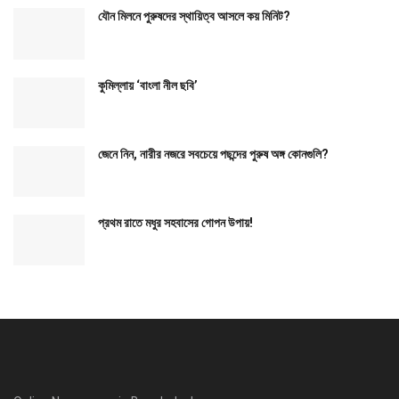
যৌন মিলনে পুরুষদের স্থায়িত্ব আসলে কয় মিনিট?
কুমিল্লায় ‘বাংলা নীল ছবি’
জেনে নিন, নারীর নজরে সবচেয়ে পছন্দের পুরুষ অঙ্গ কোনগুলি?
প্রথম রাতে মধুর সহবাসের গোপন উপায়!