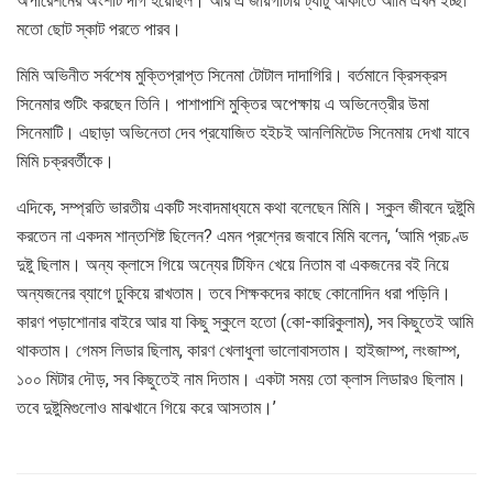
অপারেশনের অংশটি দাগ হয়েছিল। আর এ জায়গাটায় ট্যাটু আঁকাতে আমি এখন ইচ্ছা
মতো ছোট স্কাট পরতে পারব।
মিমি অভিনীত সর্বশেষ মুক্তিপ্রাপ্ত সিনেমা টোটাল দাদাগিরি। বর্তমানে ক্রিসক্রস
সিনেমার শুটিং করছেন তিনি। পাশাপাশি মুক্তির অপেক্ষায় এ অভিনেত্রীর উমা
সিনেমাটি। এছাড়া অভিনেতা দেব প্রযোজিত হইচই আনলিমিটেড সিনেমায় দেখা যাবে
মিমি চক্রবর্তীকে।
এদিকে, সম্প্রতি ভারতীয় একটি সংবাদমাধ্যমে কথা বলেছেন মিমি। স্কুল জীবনে দুষ্টুমি
করতেন না একদম শান্তশিষ্ট ছিলেন? এমন প্রশ্নের জবাবে মিমি বলেন, ‘আমি প্রচণ্ড
দুষ্টু ছিলাম। অন্য ক্লাসে গিয়ে অন্যের টিফিন খেয়ে নিতাম বা একজনের বই নিয়ে
অন্যজনের ব্যাগে ঢুকিয়ে রাখতাম। তবে শিক্ষকদের কাছে কোনোদিন ধরা পড়িনি।
কারণ পড়াশোনার বাইরে আর যা কিছু স্কুলে হতো (কো-কারিকুলাম), সব কিছুতেই আমি
থাকতাম। গেমস লিডার ছিলাম, কারণ খেলাধুলা ভালোবাসতাম। হাইজাম্প, লংজাম্প,
১০০ মিটার দৌড়, সব কিছুতেই নাম দিতাম। একটা সময় তো ক্লাস লিডারও ছিলাম।
তবে দুষ্টুমিগুলোও মাঝখানে গিয়ে করে আসতাম।’