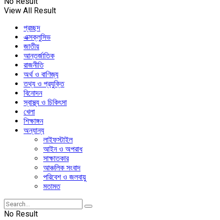
No Result
View All Result
প্রচ্ছদ
এক্সক্লুসিভ
জাতীয়
আন্তর্জাতিক
রাজনীতি
অর্থ ও বাণিজ্য
তথ্য ও প্রযুক্তি
বিনোদন
স্বাস্থ্য ও চিকিৎসা
খেলা
শিক্ষাঙ্গন
অন্যান্য
লাইফস্টাইল
আইন ও অপরাধ
সাক্ষাতকার
আঞ্চলিক সংবাদ
পরিবেশ ও জলবায়ু
মতামত
No Result