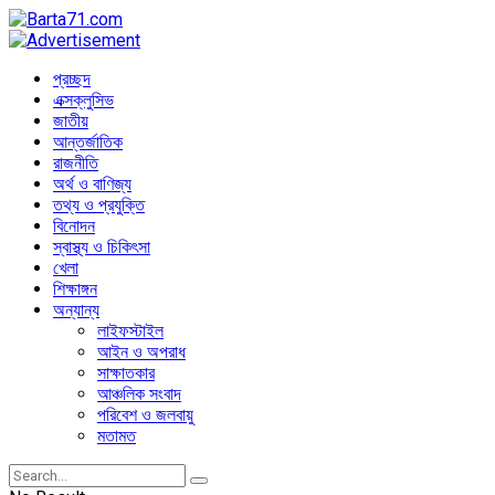
প্রচ্ছদ
এক্সক্লুসিভ
জাতীয়
আন্তর্জাতিক
রাজনীতি
অর্থ ও বাণিজ্য
তথ্য ও প্রযুক্তি
বিনোদন
স্বাস্থ্য ও চিকিৎসা
খেলা
শিক্ষাঙ্গন
অন্যান্য
লাইফস্টাইল
আইন ও অপরাধ
সাক্ষাতকার
আঞ্চলিক সংবাদ
পরিবেশ ও জলবায়ু
মতামত