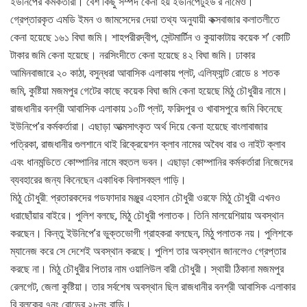
ইউনিপের কর্মকর্তারা। বেশ কিছু সম্পদ কেনা হয় ইউনিপেটুইউ’র নামেও।
গ্রেপ্তারকৃত এমডি ইমন ও জামসেদের দেয়া তথ্য অনুযায়ী কক্সবাজার কলাতলীতে
কেনা হয়েছে ১৬১ বিঘা জমি। শাহপরীরদ্বীপ, সেন্টমার্টিন ও কুয়াকাটায় কয়েক শ’ কোটি
টাকার জমি কেনা হয়েছে। নরসিংদীতে কেনা হয়েছে ৪২ বিঘা জমি। ঢাকার
আমিনবাজারে ২০ কাঠা, বসুন্ধরা আবাসিক এলাকায় প্লট, এলিফ্যান্ট রোডে ৪ শতক
জমি, কুষ্টিয়া মজমপুর গেটের কাছে কয়েক বিঘা জমি কেনা হয়েছে মিঠু চৌধুরীর নামে।
রাজধানীর বনশ্রী আবাসিক এলাকায় ১০টি প্লট, ফরিদপুর ও খাবাসপুরে জমি কিনেছে
ইউনিপে’র কর্মকর্তারা। এছাড়া আত্মসাৎকৃত অর্থ দিয়ে কেনা হয়েছে বাংলাবাজার
পত্রিকা, রাজধানীর গুলশানে থাই রিক্রেয়েশন ক্লাব নামের অবৈধ বার ও নাইট ক্লাব
এবং ধানমন্ডিতে কোম্পানির নামে বহুতল ভবন। এছাড়া কোম্পানির কর্মকর্তারা নিজেদের
ব্যবহারের জন্য কিনেছেন একাধিক বিলাসবহুল গাড়ি।
মিঠু চৌধুরী: প্রতারকদের গডফাদার মঞ্জুর এহসান চৌধুরী ওরফে মিঠু চৌধুরী এখনও
ধরাছোঁয়ার বাইরে। পুলিশ বলছে, মিঠু চৌধুরী পলাতক। তিনি মালয়েশিয়ায় অবস্থান
করছেন। কিন্তু ইউনিপে’র ভুক্তভোগী গ্রাহকরা বলছেন, মিঠু পলাতক নয়। পুলিশকে
ম্যানেজ করে সে দেশেই অবস্থান করছে। পুলিশ তার অবস্থান জানলেও গ্রেপ্তার
করছে না। মিঠু চৌধুরীর পিতার নাম ওয়ালিউল বারী চৌধুরী। স্থায়ী ঠিকানা মজমপুর
রেলগেট, জেলা কুষ্টিয়া। তার সর্বশেষ অবস্থান ছিল রাজধানীর বনশ্রী আবাসিক এলাকার
বি ব্লকের ৭নং রোডের ২৮নং বাড়ি।