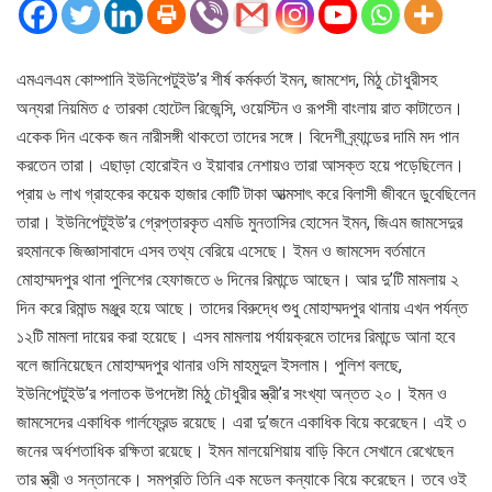
এমএলএম কোম্পানি ইউনিপেটুইউ’র শীর্ষ কর্মকর্তা ইমন, জামশেদ, মিঠু চৌধুরীসহ
অন্যরা নিয়মিত ৫ তারকা হোটেল রিজেন্সি, ওয়েস্টিন ও রূপসী বাংলায় রাত কাটাতেন।
একেক দিন একেক জন নারীসঙ্গী থাকতো তাদের সঙ্গে। বিদেশী ব্র্যান্ডের দামি মদ পান
করতেন তারা। এছাড়া হোরোইন ও ইয়াবার নেশায়ও তারা আসক্ত হয়ে পড়েছিলেন।
প্রায় ৬ লাখ গ্রাহকের কয়েক হাজার কোটি টাকা আত্মসাৎ করে বিলাসী জীবনে ডুবেছিলেন
তারা। ইউনিপেটুইউ’র গ্রেপ্তারকৃত এমডি মুনতাসির হোসেন ইমন, জিএম জামসেদুর
রহমানকে জিজ্ঞাসাবাদে এসব তথ্য বেরিয়ে এসেছে। ইমন ও জামসেদ বর্তমানে
মোহাম্মদপুর থানা পুলিশের হেফাজতে ৬ দিনের রিমান্ডে আছেন। আর দু’টি মামলায় ২
দিন করে রিমান্ড মঞ্জুর হয়ে আছে। তাদের বিরুদ্ধে শুধু মোহাম্মদপুর থানায় এখন পর্যন্ত
১২টি মামলা দায়ের করা হয়েছে। এসব মামলায় পর্যায়ক্রমে তাদের রিমান্ডে আনা হবে
বলে জানিয়েছেন মোহাম্মদপুর থানার ওসি মাহমুদুল ইসলাম। পুলিশ বলছে,
ইউনিপেটুইউ’র পলাতক উপদেষ্টা মিঠু চৌধুরীর স্ত্রী’র সংখ্যা অন্তত ২০। ইমন ও
জামসেদের একাধিক গার্লফ্রেন্ড রয়েছে। এরা দু’জনে একাধিক বিয়ে করেছেন। এই ৩
জনের অর্ধশতাধিক রক্ষিতা রয়েছে। ইমন মালয়েশিয়ায় বাড়ি কিনে সেখানে রেখেছেন
তার স্ত্রী ও সন্তানকে। সমপ্রতি তিনি এক মডেল কন্যাকে বিয়ে করেছেন। তবে ওই