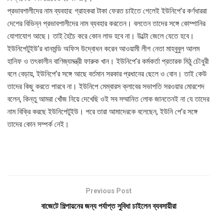
প্রভাবশালীদের নাম ব্যবহার: গ্রাহকরা টাকা ফেরত চাইতে গেলেই ইউনিপে’র কর্ণধাররা
দেশের বিভিন্ন প্রভাবশালীদের নাম ব্যবহার করতেন। বলতেন তাদের সঙ্গে কোম্পানির
যোগাযোগ আছে। তাই হৈচৈ করে কোন লাভ হবে না। উল্টো জেলে যেতে হবে।
ইউনিপেটুইউ’র ধানমন্ডি অফিস উদ্বোধন করেন আওয়ামী লীগ নেতা মাহবুবুল আলম
হানিফ ও তৎকালীন বাণিজ্যমন্ত্রী ফারুক খান। ইউনিপে’র কর্মকর্তা প্রতারক মিঠু চৌধুরী
বলে বেড়ায়, ইউনিপে’র সঙ্গে আছে বর্তমান সরকার প্রধানের ছেলে ও বোন। তাই কেউ
তাদের কিছু করতে পারবে না। ইউনিপে মেম্বারস ক্লাবের সভাপতি সরওয়ার মোরশেদ
বলেন, কিন্তু আমরা খোঁজ নিয়ে দেখেছি ওই সব সম্মানিত লোক জানতেনই না যে তাদের
নাম বিক্রি করছে ইউনিপেটুইউ। পরে তারা আমাদেরকে বলেছেন, ইউনি পে’র সঙ্গে
তাদের কোন সম্পর্ক নেই।
Previous Post
বাজেটে শিল্পায়নের জন্য পর্যাপ্ত সুবিধা চাইলেন ব্যবসায়ীরা