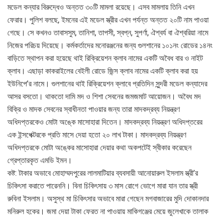
মডেল কন্যার বিরুদ্ধেও অন্তত ৩০টি মামলা রয়েছে। এসব মামলায় তিনি এখন
ফেরার। পুলিশ বলছে, ইমনের এই মডেল স্ত্রীর এখন পর্যন্ত অন্তত ২০টি নাম পাওয়া
গেছে। সে কখনও তাবাসসুম, তানিশা, তাপসী, স্বপ্ন, সুপর্ণা, ঐশ্বর্য বা ঐশ্বরিয়া নামে
নিজের পরিচয় দিয়েছে। কর্মকর্তাদের মনোরঞ্জনের জন্য গুলশানের ১০১নং রোডের ১৪নং
বাড়িতে স্থাপন করা হয়েছে থাই রিক্রিয়েশন ক্লাব নামের একটি অবৈধ বার ও নাইট
ক্লাব। এছাড়া কাকরাইলের বেইলী রোডে জিন্স ক্লাব নামের একটি ক্লাব করা হয়
ইউনিপে’র নামে। গুলশানের থাই রিক্রিয়েশন ক্লাবে প্রতিদিন সুন্দরী মডেল কন্যাদের
আসর বসতো। থাকতো দামি মদ ও শিশা সেবনের জমজমাট আয়োজন। অবৈধ মদ
বিক্রি ও মাদক সেবনের স্বাধীনতা পাওয়ার জন্য তারা মাদকদ্রব্য নিয়ন্ত্রণ
অধিদপ্তরকেও মোটা অঙ্কে মাসোহারা দিতেন। মাদকদ্রব্য নিয়ন্ত্রণ অধিদপ্তরের
এক ইন্সপেক্টরকে প্রতি মাসে দেয়া হতো ২০ লাখ টাকা। মাদকদ্রব্য নিয়ন্ত্রণ
অধিদপ্তরকে মোটা অঙ্কের মাসোহারা দেয়ার কথা অকপটেই স্বীকার করেছেন
গ্রেপ্তারকৃত এমডি ইমন।
কষ্ট: টাকার অভাবে মোহাম্মদপুরের লালমাটিয়ার ব্যবসায়ী আনোয়ারুল ইসলাম স্ত্রী’র
চিকিৎসা করাতে পারেননি। বিনা চিকিৎসায় ৩ মাস রোগে ভোগে মারা যান তার স্ত্রী
রুবিনা ইসলাম। অসুস্থ মা চিকিৎসার অভাবে মারা গেছেন মগবাজারের মুদি দোকানদার
মনিরুল হকের। জমা দেয়া টাকা ফেরত না পাওয়ায় মাকিগঞ্জের মেয়ে জুলেখাকে তালাক