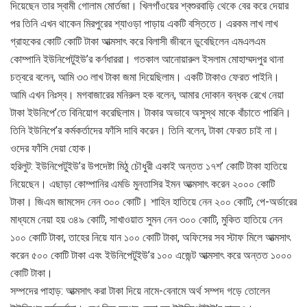
দিয়েছেন তার স্বামী গোলাম মোর্তজা। খিলগাঁওয়ের শ্বশুরবাড়ি থেকে বের করে দেয়ার
পর তিনি এখন থাকেন মিরপুরের শ্যাওড়া পাড়ায় একটি বস্তিতে। এরকম লাখ লাখ
গ্রাহকের কোটি কোটি টাকা আত্মসাৎ করে বিলাসী জীবনে ডুবেছিলেন এমএলএম
কোম্পানি ইউনিপেটুইউ’র কর্ণধাররা। গতকাল আনোয়ারুল ইসলাম মোহাম্মদপুর থানা
চত্বরে বলেন, আমি ৩৩ লাখ টাকা জমা দিয়েছিলাম। একটি টাকাও ফেরত পাইনি।
আমি এখন নিঃস্ব। মগবাজারের মনিরুল হক বলেন, আমার দোকান বন্ধক রেখে নেয়া
টাকা ইউনিপে’তে বিনিয়োগ করেছিলাম। টাকার অভাবে অসুস্থ মাকে বাঁচাতে পারিনি।
তিনি ইউনিপে’র কর্মকর্তাদের ফাঁসি দাবি করেন। তিনি বলেন, টাকা ফেরত চাই না।
ওদের ফাঁসি দেয়া হোক।
হরিলুট: ইউনিপেটুইউ’র উপদেষ্টা মিঠু চৌধুরী একাই অন্তত ১৭শ’ কোটি টাকা হাতিয়ে
নিয়েছেন। এছাড়া কোম্পানির এমডি মুনতাসির ইমন আত্মসাৎ করেন ২০০০ কোটি
টাকা। জিএম জামসেদ নেন ৩০০ কোটি। শাহিন হাতিয়ে নেন ২০০ কোটি, পে-অর্ডারের
মাধ্যমে নেয়া হয় ৩৪৯ কোটি, সাখাওয়াত সুমন নেন ৩০০ কোটি, মুকিত হাতিয়ে নেন
১০০ কোটি টাকা, তাহের নিয়ে যান ১০০ কোটি টাকা, অফিসের সব স্টাফ মিলে আত্মসাৎ
করেন ৫০০ কোটি টাকা এবং ইউনিপেটুইউ’র ১০০ এজেন্ট আত্মসাৎ করে অন্তত ১০০০
কোটি টাকা।
সম্পদের পাহাড়: আত্মসাৎ করা টাকা দিয়ে নামে-বেনামে অর্থ সম্পদ গড়ে তোলেন