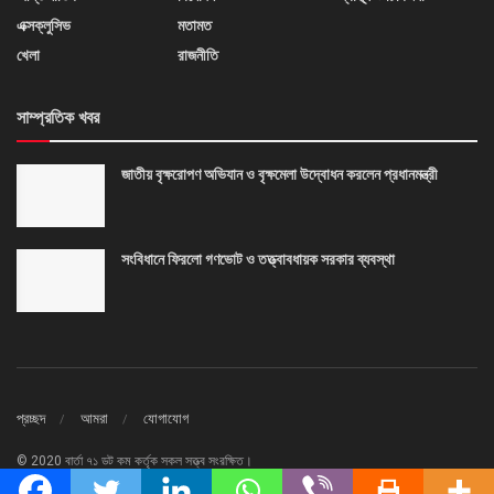
এক্সক্লুসিভ
মতামত
খেলা
রাজনীতি
সাম্প্রতিক খবর
জাতীয় বৃক্ষরোপণ অভিযান ও বৃক্ষমেলা উদ্বোধন করলেন প্রধানমন্ত্রী
সংবিধানে ফিরলো গণভোট ও তত্ত্বাবধায়ক সরকার ব্যবস্থা
প্রচ্ছদ
আমরা
যোগাযোগ
© 2020 বার্তা ৭১ ডট কম কর্তৃক সকল সত্ত্ব সংরক্ষিত।