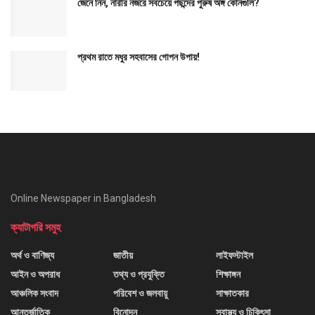
জেনে নিন, নারীর নজরে সবচেয়ে পছন্দের পুরুষ অঙ্গ কোনগুলি?
প্রথম রাতে মধুর সহবাসের গোপন উপায়!
Online Newspaper in Bangladesh
ক্যাটাগরি সমুহ
অর্থ ও বাণিজ্য
জাতীয়
লাইফস্টাইল
আইন ও অপরাধ
তথ্য ও প্রযুক্তি
শিক্ষাঙ্গন
আঞ্চলিক সংবাদ
পরিবেশ ও জলবায়ু
সাক্ষাতকার
আন্তর্জাতিক
বিনোদন
স্বাস্থ্য ও চিকিৎসা