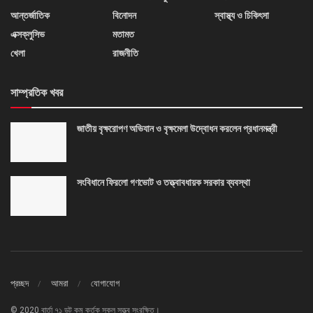
আন্তর্জাতিক
বিনোদন
স্বাস্থ্য ও চিকিৎসা
এক্সক্লুসিভ
মতামত
খেলা
রাজনীতি
সাম্প্রতিক খবর
জাতীয় বৃক্ষরোপণ অভিযান ও বৃক্ষমেলা উদ্বোধন করলেন প্রধানমন্ত্রী
সংবিধানে ফিরলো গণভোট ও তত্ত্বাবধায়ক সরকার ব্যবস্থা
প্রচ্ছদ
আমরা
যোগাযোগ
© 2020 বার্তা ৭১ ডট কম কর্তৃক সকল সত্ত্ব সংরক্ষিত।