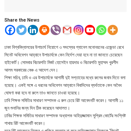
Share the News
ঢাকা বিশ্ববিদ্যালয়ের উপাচার্য নিয়োগে ৩ সদস্যের প্যানেল মনোনয়নের এজেন্ডা রেখে
সিনেট অধিবেশন আহ্বানে উপাচার্যকে কেন নির্দেশ দেয়া হবে না তা জানতে চেয়েছেন
হাইকোর্ট। সোমবার বিচারপতি মির্জা হোসেইন হায়দার ও বিচারপতি মুহাম্মদ খুরশীদ
আলম সরকারের বেঞ্চ এ আদেশ দেন।
শিক্ষা সচিব, ঢাবি ও এর উপাচার্যকে আগামী দুই সপ্তাহের মধ্যে রুলের জবাব দিতে বলা
হয়েছে। একই সঙ্গে এ ধরনের অধিবেশন আহ্বানে বিবাদিদের ব্যর্থতাকে কেন অবৈধ
ঘোষণা করা হবে না রুলে তাও জানতে চাওয়া হয়েছে।
ঢাবি শিক্ষক সমিতির সাধারণ সম্পাদক এ রুল চেয়ে রিট আবেদনটি করেন। আগামী ১১
জুন শুনানির জন্য দিন ঠিক করেছেন আদালত।
ঢাবির শিক্ষক সমিতির সাধারণ সম্পাদক অধ্যাপক অহিদুজ্জামান সুপ্রিম কোর্টের সংশ্লিষ্ট
শাখায় রিট আবেদনটি করেন।
তবে রিট আবেদনে নিজের এ পরিচয় ব্যবহার না করে অহিদুজ্জামান নিজেকে ‘সিনেট