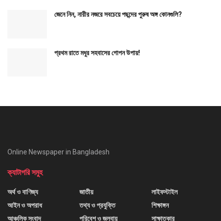
জেনে নিন, নারীর নজরে সবচেয়ে পছন্দের পুরুষ অঙ্গ কোনগুলি?
প্রথম রাতে মধুর সহবাসের গোপন উপায়!
Online Newspaper in Bangladesh
ক্যাটাগরি সমুহ
অর্থ ও বাণিজ্য
জাতীয়
লাইফস্টাইল
আইন ও অপরাধ
তথ্য ও প্রযুক্তি
শিক্ষাঙ্গন
আঞ্চলিক সংবাদ
পরিবেশ ও জলবায়ু
সাক্ষাতকার