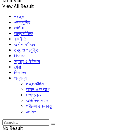
No Result
View All Result
প্রচ্ছদ
এক্সক্লুসিভ
জাতীয়
আন্তর্জাতিক
রাজনীতি
অর্থ ও বাণিজ্য
তথ্য ও প্রযুক্তি
বিনোদন
স্বাস্থ্য ও চিকিৎসা
খেলা
শিক্ষাঙ্গন
অন্যান্য
লাইফস্টাইল
আইন ও অপরাধ
সাক্ষাতকার
আঞ্চলিক সংবাদ
পরিবেশ ও জলবায়ু
মতামত
No Result