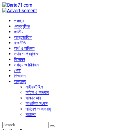
প্রচ্ছদ
এক্সক্লুসিভ
জাতীয়
আন্তর্জাতিক
রাজনীতি
অর্থ ও বাণিজ্য
তথ্য ও প্রযুক্তি
বিনোদন
স্বাস্থ্য ও চিকিৎসা
খেলা
শিক্ষাঙ্গন
অন্যান্য
লাইফস্টাইল
আইন ও অপরাধ
সাক্ষাতকার
আঞ্চলিক সংবাদ
পরিবেশ ও জলবায়ু
মতামত