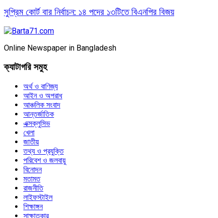
সুপ্রিম কোর্ট বার নির্বাচন: ১৪ পদের ১৩টিতে বিএনপির বিজয়
Online Newspaper in Bangladesh
ক্যাটাগরি সমুহ
অর্থ ও বাণিজ্য
আইন ও অপরাধ
আঞ্চলিক সংবাদ
আন্তর্জাতিক
এক্সক্লুসিভ
খেলা
জাতীয়
তথ্য ও প্রযুক্তি
পরিবেশ ও জলবায়ু
বিনোদন
মতামত
রাজনীতি
লাইফস্টাইল
শিক্ষাঙ্গন
সাক্ষাতকার