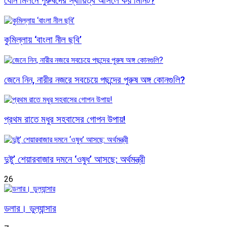
যৌন মিলনে পুরুষদের স্থায়িত্ব আসলে কয় মিনিট?
কুমিল্লায় ‘বাংলা নীল ছবি’
জেনে নিন, নারীর নজরে সবচেয়ে পছন্দের পুরুষ অঙ্গ কোনগুলি?
প্রথম রাতে মধুর সহবাসের গোপন উপায়!
দুষ্টু’ শেয়ারবাজার দমনে ‘ওষুধ’ আসছে: অর্থমন্ত্রী
26
ডলার। ডুল্যান্সার