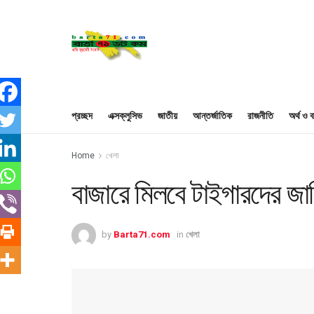
প্রচ্ছদ
এক্সক্লুসিভ
জাতীয়
আন্তর্জাতিক
রাজনীতি
অর্থ ও ব
Home
খেলা
বাজারে মিলবে টাইগারদের জার্
by
Barta71.com
in
খেলা