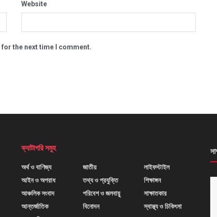
Website
 for the next time I comment.
ক্যাটাগরি সমুহ
সা
অর্থ ও বাণিজ্য
জাতীয়
লাইফস্টাইল
আইন ও অপরাধ
তথ্য ও প্রযুক্তি
শিক্ষাঙ্গন
আঞ্চলিক সংবাদ
পরিবেশ ও জলবায়ু
সাক্ষাতকার
আন্তর্জাতিক
বিনোদন
স্বাস্থ্য ও চিকিৎসা