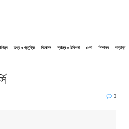
াণিজ্য
তথ্য ও প্রযুক্তি
বিনোদন
স্বাস্থ্য ও চিকিৎসা
খেলা
শিক্ষাঙ্গন
অন্যান্য
সি
0