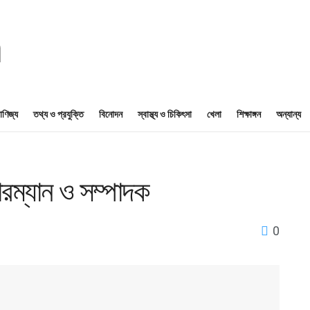
াণিজ্য
তথ্য ও প্রযুক্তি
বিনোদন
স্বাস্থ্য ও চিকিৎসা
খেলা
শিক্ষাঙ্গন
অন্যান্য
েয়ারম্যান ও সম্পাদক
0