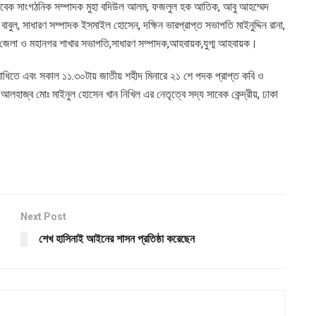
দ, সাবেক সাংগঠনিক সম্পাদক মুহা বদিউল আলম, ফজলুল হক আতিক, আবু আহম্মেদ
বুল, সাধারণ সম্পাদক ইসমাইল হোসেন, দক্ষিন ভারপ্রাপ্ত সভাপতি মাইনুদ্দিন রানা,
 জেলা ও মহানগর শাখার সভাপতি,সাধারণ সম্পাদক,আহবায়ক,যুগ্ম আহবায়ক।
ধিতে এবং সকাল ১১.৩০টায় জাতীয় শহীদ মিনারে ২১ শে পদক প্রাপ্ত কবি ও
আলহাজ্ব মোঃ মাইনুল হোসেন খান নিখিল এর নেতৃত্বে সদ্য সাবেক কেন্দ্রীয়, ঢাকা
Next Post
শেখ হাসিনাই আইনের শাসন প্রতিষ্ঠা করেছেন