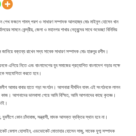
য়ারম্যান শেখ ফজলে শামস্ পরশ ও সাধারণ সম্পাদক আলহাজ্ব মোঃ মাইনুল হোসেন খান
যালয়ের সামনে কেন্দ্রীয়, জেলা ও মহানগর শাখার নেতৃবৃন্দের সাথে শুভেচ্ছা বিনিমিয়
দন জানিয়ে বক্তব্য রাখেন সদ্য সাবেক সাধারণ সম্পাদক মোঃ হারুনুর রশীদ।
মতায়নকে এগিয়ে নিতে এবং বাংলাদেশের যুব সমাজের প্রত্যাশিত বাংলাদেশ গড়ার লক্ষে
ৃন্দকে সহযোগিতা করতে হবে।
ুবলীগ আমার বাবার হাতে গড়া সংগঠন। আপনারা দীর্ঘদিন যাবৎ এই সংগঠনকে লালন
 কাজ। আপনাদের ভালবাসা পেয়ে আমি বিস্মিত, আমি আপনাদের কাছে কৃতজ্ঞ।
 চাই।
যুবলীগে কোন চাঁদাবাজ, সন্ত্রাসী, মাদক আসক্ত ব্যক্তির স্থান হবে না।
কেট বেলাল হোসাইন, এডভোকেট মোতাহার হোসেন সাজু, সাবেক যুগ্ম সম্পাদক