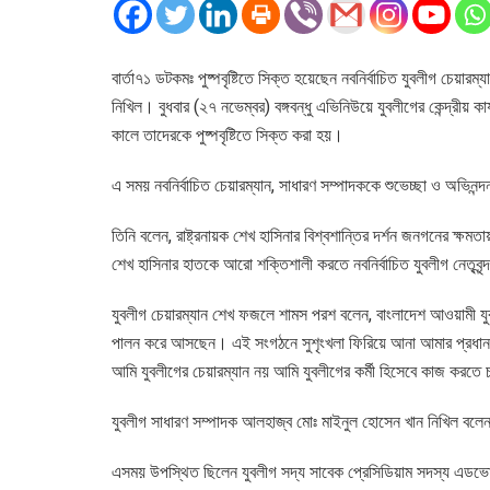
বার্তা৭১ ডটকমঃ পুষ্পবৃষ্টিতে সিক্ত হয়েছেন নবনির্বাচিত যুবলীগ চে
নিখিল। বুধবার (২৭ নভেম্বর) বঙ্গবন্ধু এভিনিউয়ে যুবলীগের কেন্দ্রীয় কার্
কালে তাদেরকে পুষ্পবৃষ্টিতে সিক্ত করা হয়।
এ সময় নবনির্বাচিত চেয়ারম্যান, সাধারণ সম্পাদককে শুভেচ্ছা ও অভিনন্
তিনি বলেন, রাষ্ট্রনায়ক শেখ হাসিনার বিশ্বশান্তির দর্শন জনগনের ক্ষ
শেখ হাসিনার হাতকে আরো শক্তিশালী করতে নবনির্বাচিত যুবলীগ নেতৃব
যুবলীগ চেয়ারম্যান শেখ ফজলে শামস পরশ বলেন, বাংলাদেশ আওয়ামী য
পালন করে আসছেন। এই সংগঠনে সুশৃংখলা ফিরিয়ে আনা আমার প্রধান
আমি যুবলীগের চেয়ারম্যান নয় আমি যুবলীগের কর্মী হিসেবে কাজ করতে
যুবলীগ সাধারণ সম্পাদক আলহাজ্ব মোঃ মাইনুল হোসেন খান নিখিল বলেন, 
এসময় উপস্থিত ছিলেন যুবলীগ সদ্য সাবেক প্রেসিডিয়াম সদস্য এডভো