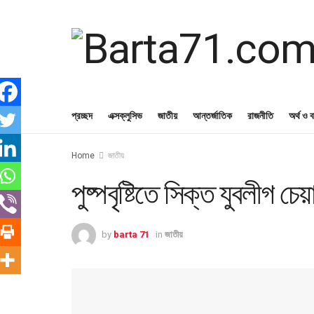
প্রচ্ছদ
এক্সক্লুসিভ
জাতীয়
আন্তর্জাতিক
রাজনীতি
অর্থ ও ব
Home
জাতীয়
পুষ্পবৃষ্টিতে সিক্ত যুবলীগ চ
by
barta 71
in
জাতীয়