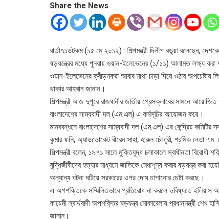
Share the News
বার্তা৭১ডটকম (১৫ মে ২০১২) : শিল্পমন্ত্রী দিলীপ বড়ুয়া বলেছেন, দে
ষড়যন্ত্রের মধ্যে পুনরায় ওয়ান-ইলেভেনের (১/১১) আলামত লক্ষ্য করা
ওয়ান-ইলেভেনের ক্রীড়নকরা আবার মাথা চাড়া দিয়ে ওঠার অপচেষ্টায় লি
থাকার আহবান জানান।
শিল্পমন্ত্রী আজ দুপুরে রাজধানীর জাতীয় প্রেসক্লাবের সামনে আয়োজিত 
বাংলাদেশের সাম্যবাদী দল (এম.এল) এ কর্মসূচির আয়োজন করে।
মানববন্ধনে বাংলাদেশের সাম্যবাদী দল (এম.এল) এর কেন্দ্রিয় কমিটির সদ
কুমার ফনি, অ্যাডভোকেট বীরেন সাহা, হারুন চৌধুরী, শ্রমিক নেতা এম. 
শিল্পমন্ত্রী বলেন, ১৯৭১ সালে মুক্তিযুদ্ধ চলাকালে স্বাধীনতা বিরোধী
বুদ্ধিজীবীদের হত্যার মাধ্যমে জাতিকে মেধাশূন্য করার ষড়যন্ত্র করা 
অন্যান্য ঘটনা ঘটিয়ে সরকারের ওপর দোষ চাপানোর চেষ্টা করছে।
এ অপশক্তিকে সম্মিলিতভাবে প্রতিরোধ না করলে ভবিষ্যতে ইলিয়াস 
কায়েমী স্বার্থবাদী অপশক্তির ষড়যন্ত্র মোকাবেলায় প্রধানমন্ত্রী শে
জানান।