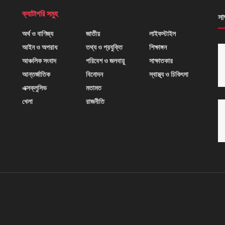
ক্যাটাগরি সমুহ
সা
অর্থ ও বাণিজ্য
জাতীয়
লাইফস্টাইল
আইন ও অপরাধ
তথ্য ও প্রযুক্তি
শিক্ষাঙ্গন
আঞ্চলিক সংবাদ
পরিবেশ ও জলবায়ু
সাক্ষাতকার
আন্তর্জাতিক
বিনোদন
স্বাস্থ্য ও চিকিৎসা
এক্সক্লুসিভ
মতামত
খেলা
রাজনীতি