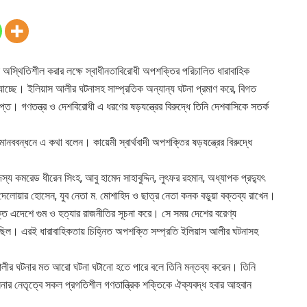
শকে অস্থিতিশীল করার লক্ষে স্বাধীনতাবিরোধী অপশক্তির পরিচালিত ধারাবাহিক
 যাচ্ছে। ইলিয়াস আলীর ঘটনাসহ সাম্প্রতিক অন্যান্য ঘটনা প্রমাণ করে, বিগত
প্ত। গণতন্ত্র ও দেশবিরোধী এ ধরণের ষড়যন্ত্রের বিরুদ্ধে তিনি দেশবাসিকে সতর্ক
মানববন্ধনে এ কথা বলেন। কায়েমী স্বার্থবাদী অপশক্তির ষড়যন্ত্রের বিরুদ্ধে
স্য কমরেড ধীরেন সিংহ, আবু হামেদ সাহাবুদ্দিন, লুৎফর রহমান, অধ্যাপক প্রদ্যুৎ
দেলোয়ার হোসেন, যুব নেতা ম. মোশাহিদ ও ছাত্র নেতা কনক বড়ুয়া বক্তব্য রাখেন।
 শক্তি এদেশে গুম ও হত্যার রাজনীতির সূচনা করে। সে সময় দেশের বরেণ্য
হয়েছিল। এরই ধারাবাহিকতায় চিহ্নিত অপশক্তি সম্প্রতি ইলিয়াস আলীর ঘটনাসহ
আলীর ঘটনার মত আরো ঘটনা ঘটানো হতে পারে বলে তিনি মন্তব্য করেন। তিনি
খ হাসিনার নেতৃত্বে সকল প্রগতিশীল গণতান্ত্রিক শক্তিকে ঐক্যবদ্ধ হবার আহবান