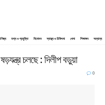
াণিজ্য
তথ্য ও প্রযুক্তি
বিনোদন
স্বাস্থ্য ও চিকিৎসা
খেলা
শিক্ষাঙ্গন
অন্যান্য
যন্ত্র চলছে : দিলীপ বড়ুয়া
0