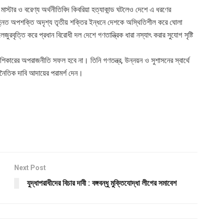
াস্টার ও বরেণ্য অর্থনীতিবিদ কিবরিয়া হত্যাকান্ড ঘটলেও দেশে এ ধরণের
, চিহ্নিত অপশক্তি অদৃশ্য তৃতীয় শক্তির ইন্ধনে দেশকে অস্থিতিশীল করে ঘোলা
ত্তি করে প্রধান বিরোধী দল দেশে গণতান্ত্রিক ধারা নস্যাৎ করার সুযোগ সৃষ্টি
 শিকারের অপরাজনীতি সফল হবে না। তিনি গণতন্ত্র, উন্নয়ন ও সুশাসনের স্বার্থে
াজনৈতিক দাবি আদায়ের পরামর্শ দেন।
Next Post
যুদ্ধাপরাধীদের বিচার দাবী : বঙ্গবন্ধু মুক্তিযোদ্ধা লীগের সমাবেশ