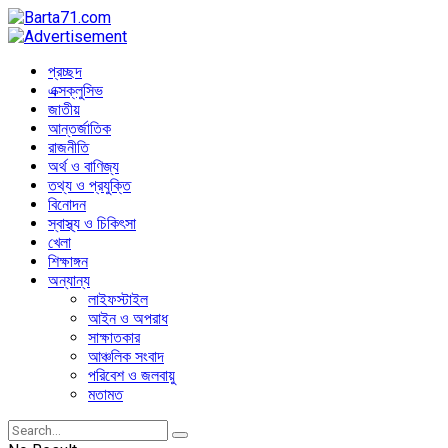
প্রচ্ছদ
এক্সক্লুসিভ
জাতীয়
আন্তর্জাতিক
রাজনীতি
অর্থ ও বাণিজ্য
তথ্য ও প্রযুক্তি
বিনোদন
স্বাস্থ্য ও চিকিৎসা
খেলা
শিক্ষাঙ্গন
অন্যান্য
লাইফস্টাইল
আইন ও অপরাধ
সাক্ষাতকার
আঞ্চলিক সংবাদ
পরিবেশ ও জলবায়ু
মতামত