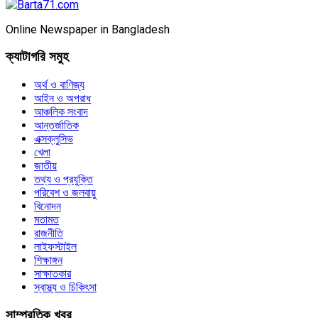
Online Newspaper in Bangladesh
ক্যাটাগরি সমুহ
অর্থ ও বাণিজ্য
আইন ও অপরাধ
আঞ্চলিক সংবাদ
আন্তর্জাতিক
এক্সক্লুসিভ
খেলা
জাতীয়
তথ্য ও প্রযুক্তি
পরিবেশ ও জলবায়ু
বিনোদন
মতামত
রাজনীতি
লাইফস্টাইল
শিক্ষাঙ্গন
সাক্ষাতকার
স্বাস্থ্য ও চিকিৎসা
সাম্প্রতিক খবর