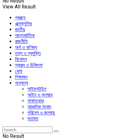
No Result
View All Result
প্রচ্ছদ
এক্সক্লুসিভ
জাতীয়
আন্তর্জাতিক
রাজনীতি
অর্থ ও বাণিজ্য
তথ্য ও প্রযুক্তি
বিনোদন
স্বাস্থ্য ও চিকিৎসা
খেলা
শিক্ষাঙ্গন
অন্যান্য
লাইফস্টাইল
আইন ও অপরাধ
সাক্ষাতকার
আঞ্চলিক সংবাদ
পরিবেশ ও জলবায়ু
মতামত
No Result