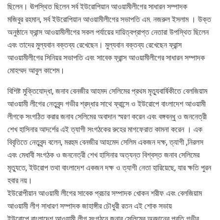
ছিলেন। ঊপস্থিত ছিলেন সর্ব ইউরোপিয়ান আওয়ামীলীগের সাধারন সম্পাদক
মজিবুর রহমান, সর্ব ইউরোপিয়ান আওয়ামীলীগের সভাপতি এম. নজরুল ইসলাম । উক্ত
অনুষ্ঠানে ফ্রান্স আওয়ামীলীগের সকল পর্যায়ের দায়িত্বপ্রাপ্ত নেতারা উপস্থিত ছিলেন
এবং তাদের মুল্যবান বক্তব্য রেখেছেন। মুল্যবান বক্তব্য রেখেছেন ফ্রান্স
আওয়ামীলীগের সিনিয়র সভাপতি এবং সাবেক ফ্রান্স আওয়ামীলীগের সাধারন সম্পাদক
মোহম্মদ আবুল কাশেম।
বিশিষ্ট মুক্তিযোদ্ধা, জনাব বেনজীর আহমদ সেলিমের প্রথম মৃত্যুবার্ষিকীতে বেলজিয়াম
আওয়ামী লীগের নেতৃবৃন্দ গভীর শ্রদ্ধার সাথে ফ্রান্সে ও ইউরোপে বাংলাদেশ আওয়ামী
লীগকে সংগঠিত করার জনাব সেলিমের অবাদান স্মরণ করেন এবং বঙ্গবন্ধু ও জননেত্রী
শেখ হাসিনার আদর্শের এই ত্যাগী সংগঠকের রুহের মাগফেরাত কামনা করেন । এক
বিবৃতিতে নেতৃবৃন্দ বলেন, মরহুম বেনজীর আহমেদ সেলিম একজন দক্ষ, ত্যাগী ,নিরলস
এবং মেধাবী সংগঠক ও জননেত্রী শেখ হাসিনার অত্যন্ত বিশ্বস্ত জনাব সেলিমের
মৃত্যুতে, ইউরোপ তথা বাংলাদেশ একজন দক্ষ ও ত্যাগী নেতা হারিয়েছে, যার ক্ষতি পুরন
হবার নয়।
ইউরোপীয়ান আওয়ামী লীগের সাবেক প্রচার সম্পাদক খোকন শরীফ এবং বেলজিয়াম
আওয়ামী লীগ সাধারণ সম্পাদক জাহাঙ্গীর চৌধুরী রতন এই শোক সভায়
ইউরোপে বাংলাদেশ আওয়ামী লীগ সংগঠনে জনাব সেলিমের অবদানের প্রতি গভীর