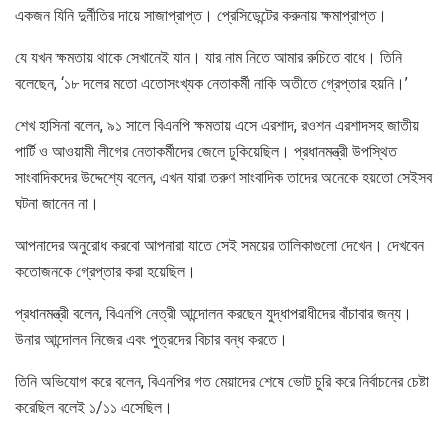
একজন যিনি দুর্নীতির দায়ে সাজাপ্রাপ্ত। প্রেসিডেন্টের করুনায় ক্ষমাপ্রাপ্ত।
যে যখন ক্ষমতায় থাকে সেখানেই যান। যার নাম নিতে আমার রুচিতে বাধে। তিনি
বলেছেন, ‘১৮ দলের মতো এতোসংখ্যক নেতাকর্মী নাকি অতীতে গ্রেপ্তার হয়নি।’
শেখ হাসিনা বলেন, ৯১ সালে বিএনপি ক্ষমতায় এসে এরশাদ, রওশন এরশাদসহ জাতীয়
পার্টি ও আওয়ামী লীগের নেতাকর্মীদের জেলে ঢুকিয়েছিল। প্রধানমন্ত্রী উপস্থিত
সাংবাদিকদের উদ্দেশ্যে বলেন, এখন যারা তরুণ সাংবাদিক তাদের অনেকে হয়তো সেইসব
ঘটনা জানেন না।
আপনাদের অনুরোধ করবো আপনারা যাতে সেই সময়ের তালিকাগুলো দেখেন। দেখবেন
কতোজনকে গ্রেপ্তার করা হয়েছিল।
প্রধানমন্ত্রী বলেন, বিএনপি নেত্রী আন্দোলন করছেন যুদ্ধাপরাধীদের বাঁচাবার জন্য।
উনার আন্দোলন নিজের এবং পুত্রদের বিচার বন্ধ করতে।
তিনি অভিযোগ করে বলেন, বিএনপির গত মেয়াদের শেষে ভোট চুরি করে নির্বাচনের চেষ্টা
করেছিল বলেই ১/১১ এসেছিল।