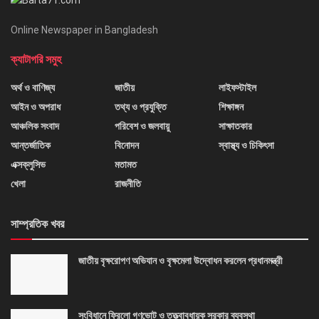
Online Newspaper in Bangladesh
ক্যাটাগরি সমুহ
অর্থ ও বাণিজ্য
জাতীয়
লাইফস্টাইল
আইন ও অপরাধ
তথ্য ও প্রযুক্তি
শিক্ষাঙ্গন
আঞ্চলিক সংবাদ
পরিবেশ ও জলবায়ু
সাক্ষাতকার
আন্তর্জাতিক
বিনোদন
স্বাস্থ্য ও চিকিৎসা
এক্সক্লুসিভ
মতামত
খেলা
রাজনীতি
সাম্প্রতিক খবর
জাতীয় বৃক্ষরোপণ অভিযান ও বৃক্ষমেলা উদ্বোধন করলেন প্রধানমন্ত্রী
সংবিধানে ফিরলো গণভোট ও তত্ত্বাবধায়ক সরকার ব্যবস্থা