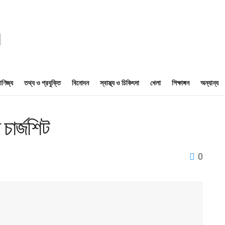
াণিজ্য
তথ্য ও প্রযুক্তি
বিনোদন
স্বাস্থ্য ও চিকিৎসা
খেলা
শিক্ষাঙ্গন
অন্যান্য
চার্জশিট
0