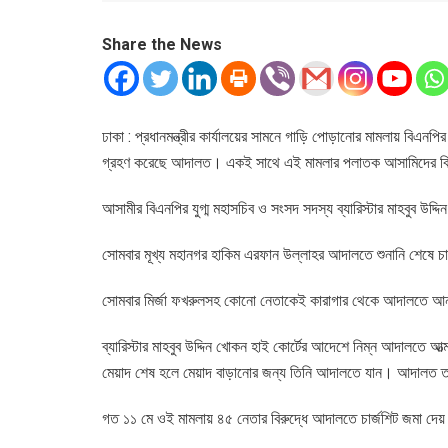
Share the News
ঢাকা : প্রধানমন্ত্রীর কার্যালয়ের সামনে গাড়ি পোড়ানোর মামলায় বিএ
গ্রহণ করেছে আদালত। একই সাথে এই মামলার পলাতক আসামিদের বিরুদ্
আসামীর বিএনপির যুগ্ম মহাসচিব ও সংসদ সদস্য ব্যারিস্টার মাহবুব উদ
সোমবার মূখ্য মহানগর হাকিম এরফান উল্লাহর আদালতে শুনানি শেষে 
সোমবার মির্জা ফখরুলসহ কোনো নেতাকেই কারাগার থেকে আদালতে আনা
ব্যারিস্টার মাহবুব উদ্দিন খোকন হাই কোর্টের আদেশে নিম্ন আদালতে 
মেয়াদ শেষ হলে মেয়াদ বাড়ানোর জন্য তিনি আদালতে যান। আদালত তার 
গত ১১ মে ওই মামলায় ৪৫ নেতার বিরুদ্ধে আদালতে চার্জশিট জমা দেয় গ