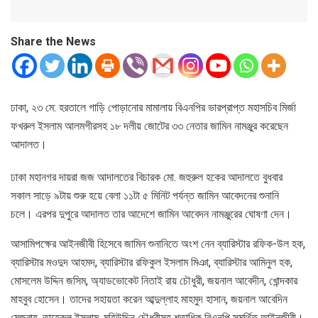
Share the News
ঢাকা, ২৩ মে: হরতালে গাড়ি পোড়ানোর মামালায় বিএনপির ভারপ্রাপ্ত মহাসচিব মির্জা
ফখরুল ইসলাম আলমগীরসহ ১৮ দলীয় জোটের ৩৩ নেতার জামিন নামঞ্জুর করেছেন
আদালত।
ঢাকা মহানগর দায়রা জজ আদালতের বিচারক মো. জহুরুল হকের আদালতে বুধবার
সকাল সাড়ে ৯টায় শুরু হয়ে বেলা ১১টা ৫ মিনিট পর্যন্ত জামিন আবেদনের শুনানি
চলে। এরপর দুপুরে আদালত তার আদেশে জামিন আবেদন নামঞ্জুরের ঘোষণা দেন।
আসামিপক্ষের আইনজীবী হিসেবে জামিন শুনানিতে ‍অংশ নেন ব্যারিস্টার রফিক-উল হক,
ব্যারিস্টার মওদুদ আহমদ, ব্যারিস্টার রফিকুল ইসলাম মিঞা, ব্যারিস্টার আমিনুল হক,
মোসলেম উদ্দিন জসিম, অ্যাডভোকেট নিতাই রায় চৌধুরী, জয়নাল আবেদীন, খোন্দকার
মাহবুব হোসেন। তাদের সহায়তা করেন আব্দুল্লাহ মাহমুদ হাসান, জয়নাল আবেদিন
মেজবাহ, তাহেরুল ইসলাম, মহিউদ্দিন চৌধুরীসহ শতাধিক বিএনপি সমর্থিত আইনজীবী।