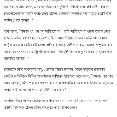
শুনানিকালে তারা বলেন, এসব আসামির নামে সুনির্দিষ্ট কোনো অভিযোগ নেই। নিছক
রাজনৈতিকভাবে হয়রানি করার জন্য তাদের এ মামলায় সম্পৃক্ত করা হয়েছে।তাই তারা
জামিন পেতে হকদার।”
তারা বলেন, “মামলার যে ধারা তা জামিনযোগ্য। তাই জামিনযোগ্য ধারায় তাদের জেল
হাজতে আটক রাখার কোনো সুযোগ নেই। এসব সিনিয়র নেতারা কেউই ঘটনার সঙ্গে
জড়িত নন এবং কেউ কেউ ঢাকার বাইরে ছিলেন। তাই তাদের এ মামলায় সম্পৃক্ত করে
সরাকারের আসল চেহারা উন্মোচিত হয়েছে। বিষয়টি দেশের মানুষের কাছে হাস্যকর বলে
প্রমাণিত হয়েছে।”
রাষ্ট্রপক্ষে পিপি আব্দুল্লাহ আবু, খোন্দকার আব্দুল মান্নান, আব্দুর সাত্তার দুলালসহ
কোর্টের অতিরিক্ত পিপিরা আসামিদের জামিনের বিরোধিতা করে বলেন, “মামলার ধারা যাই
হোক না কেন, ঘটনা প্রভাবে প্রমাণ করে তারা গণতান্ত্রিক সরকারকে উৎখাতের ষড়যন্ত্রে
লিপ্ত তাই তাদের জামিন দেয়া সমীচীন হবে না।”
আদালত উভয় পক্ষের বক্তব্য শুনে পরে আদেশ দেবেন মর্মে রেখে দেন। পরে বেলা
দুইটায় আদালত তাদের জমিন নামঞ্জুরের করে আদেশ দেন।