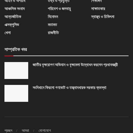
আইন ও অপরাধ
তথ্য ও প্রযুক্তি
শিক্ষাঙ্গন
আঞ্চলিক সংবাদ
পরিবেশ ও জলবায়ু
সাক্ষাতকার
আন্তর্জাতিক
বিনোদন
স্বাস্থ্য ও চিকিৎসা
এক্সক্লুসিভ
মতামত
খেলা
রাজনীতি
সাম্প্রতিক খবর
জাতীয় বৃক্ষরোপণ অভিযান ও বৃক্ষমেলা উদ্বোধন করলেন প্রধানমন্ত্রী
সংবিধানে ফিরলো গণভোট ও তত্ত্বাবধায়ক সরকার ব্যবস্থা
প্রচ্ছদ
আমরা
যোগাযোগ