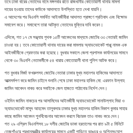
তবে ঢাকা বারের নেতাদের নামে মঙ্গলবার রাতে রাজধানীর কোতোয়ালী থানায় মামলা
দায়ের হওয়ায় তাদের কাউকে আদালতে উপস্থিত হতে দেখা যায়নি।
এ আদেশের পর বিএনপি সমর্থিত আইনজীবীরা আদালত প্রাঙ্গণে প্রতিবাদ এবং বিক্ষোভ
সমাবেশ করে। সমাবেশে তারা আটকৃত নেতাদের মুক্তির দাবি করেন।
এদিকে, গত ১৭ মে সন্ধ্যায় পৃথক ১৫টি আবেদনের মাধ্যমে জোটের ৩৩ নেতারই জামিন
চাওয়া হয়। তবে কোতোয়ালী থানায় দায়ের করা মামলায় অ্যাডভোকেট পাপ্পু নামক এক
আইনজীবীকে গ্রেফতার করা হয়েছে। বুধবার সকালে জেলা প্রশাসক কার্যালয়ের সামনে
থেকে ৩০ বিএনপি নেতাকর্মীকে ৫৪ ধারায় কোতোয়ালী থানা পুলিশ আটক করে।
গত বুধবার মির্জা ফখরুলসহ জোটের নেতারা ঢাকার মুখ্য মহানগর হাকিমের আদালতে
আত্মসর্মপণ করে জামিন চাইলে শুনানি শেষে ঢাকা মহানগর হাকিম মো. এরফান উল্লাহ
জামিন আবেদন নাকচ করে সবাইকে জেল হাজতে পাঠানোর নির্দেশ দেন।
ওইদিন জামিন নাকচের পর আসামিদের আইনজীবী অ্যাডভোকেট সানাউল্লাহ মিয়া ও
অ্যাডভোকেট মাসুদ আহমেদ তালুকদার ঢাকার মুখ্য মহানগর হাকিম বিকাশ কুমার সাহার
কাছে জামিন আবেদন পুনর্বিবেচনার আবেদন করলে বিচারক তাও নাকচ করে দেন।
গত ২৯ এপ্রিল বিএনপিসহ ১৮ দলীয় জোটের ডাকা হরতালের পর রাত ৯টা ৫ মিনিটে
তেজগাঁওয়ে প্রধানমন্ত্রীর কার্যালয়ের সামনে একটি গাড়িতে ভাঙচুর ও অগ্নিসংযোগ