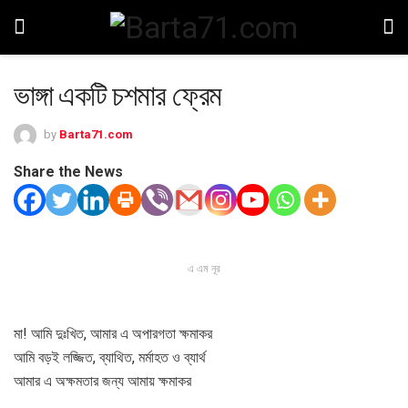
ভাঙ্গা একটি চশমার ফ্রেম
by
Barta71.com
Share the News
এ এম নূর
মা! আমি দুঃখিত, আমার এ অপারগতা ক্ষমাকর
আমি বড়ই লজ্জিত, ব্যাথিত, মর্মাহত ও ব্যার্থ
আমার এ অক্ষমতার জন্য আমায় ক্ষমাকর