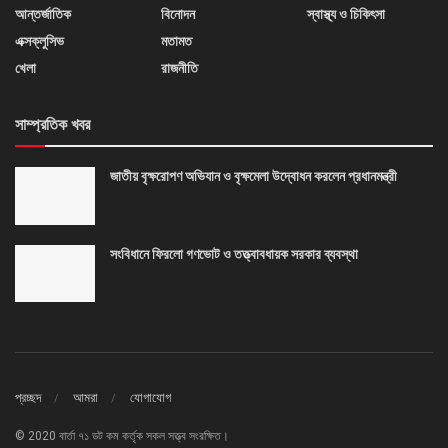
আন্তর্জাতিক
বিনোদন
স্বাস্থ্য ও চিকিৎসা
এক্সক্লুসিভ
মতামত
খেলা
রাজনীতি
সাম্প্রতিক খবর
জাতীয় বৃক্ষরোপণ অভিযান ও বৃক্ষমেলা উদ্বোধন করলেন প্রধানমন্ত্রী
সংবিধানে ফিরলো গণভোট ও তত্ত্বাবধায়ক সরকার ব্যবস্থা
প্রচ্ছদ
আমরা
যোগাযোগ
© 2020 বার্তা ৭১ ডট কম কর্তৃক সকল সত্ত্ব সংরক্ষিত।