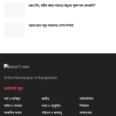
জেনে নিন, নারীর নজরে সবচেয়ে পছন্দের পুরুষ অঙ্গ কোনগুলি?
প্রথম রাতে মধুর সহবাসের গোপন উপায়!
Online Newspaper in Bangladesh
ক্যাটাগরি সমুহ
অর্থ ও বাণিজ্য
জাতীয়
লাইফস্টাইল
আইন ও অপরাধ
তথ্য ও প্রযুক্তি
শিক্ষাঙ্গন
আঞ্চলিক সংবাদ
পরিবেশ ও জলবায়ু
সাক্ষাতকার