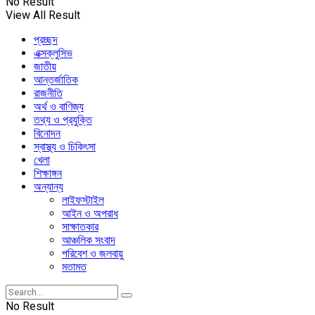
No Result
View All Result
প্রচ্ছদ
এক্সক্লুসিভ
জাতীয়
আন্তর্জাতিক
রাজনীতি
অর্থ ও বাণিজ্য
তথ্য ও প্রযুক্তি
বিনোদন
স্বাস্থ্য ও চিকিৎসা
খেলা
শিক্ষাঙ্গন
অন্যান্য
লাইফস্টাইল
আইন ও অপরাধ
সাক্ষাতকার
আঞ্চলিক সংবাদ
পরিবেশ ও জলবায়ু
মতামত
No Result