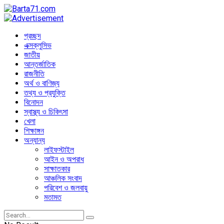
প্রচ্ছদ
এক্সক্লুসিভ
জাতীয়
আন্তর্জাতিক
রাজনীতি
অর্থ ও বাণিজ্য
তথ্য ও প্রযুক্তি
বিনোদন
স্বাস্থ্য ও চিকিৎসা
খেলা
শিক্ষাঙ্গন
অন্যান্য
লাইফস্টাইল
আইন ও অপরাধ
সাক্ষাতকার
আঞ্চলিক সংবাদ
পরিবেশ ও জলবায়ু
মতামত