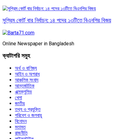
সুপ্রিম কোর্ট বার নির্বাচন: ১৪ পদের ১৩টিতে বিএনপির বিজয়
Online Newspaper in Bangladesh
ক্যাটাগরি সমুহ
অর্থ ও বাণিজ্য
আইন ও অপরাধ
আঞ্চলিক সংবাদ
আন্তর্জাতিক
এক্সক্লুসিভ
খেলা
জাতীয়
তথ্য ও প্রযুক্তি
পরিবেশ ও জলবায়ু
বিনোদন
মতামত
রাজনীতি
লাইফস্টাইল