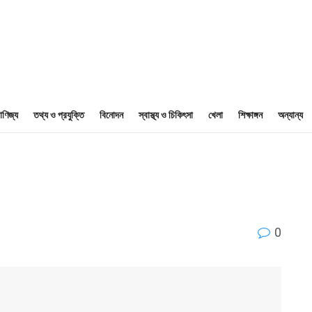
াণিজ্য
তথ্য ও প্রযুক্তি
বিনোদন
স্বাস্থ্য ও চিকিৎসা
খেলা
শিক্ষাঙ্গন
অন্যান্য
0