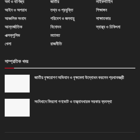
অর্থ ও বাণিজ্য
জাতীয়
লাইফস্টাইল
আইন ও অপরাধ
তথ্য ও প্রযুক্তি
শিক্ষাঙ্গন
আঞ্চলিক সংবাদ
পরিবেশ ও জলবায়ু
সাক্ষাতকার
আন্তর্জাতিক
বিনোদন
স্বাস্থ্য ও চিকিৎসা
এক্সক্লুসিভ
মতামত
খেলা
রাজনীতি
সাম্প্রতিক খবর
জাতীয় বৃক্ষরোপণ অভিযান ও বৃক্ষমেলা উদ্বোধন করলেন প্রধানমন্ত্রী
সংবিধানে ফিরলো গণভোট ও তত্ত্বাবধায়ক সরকার ব্যবস্থা