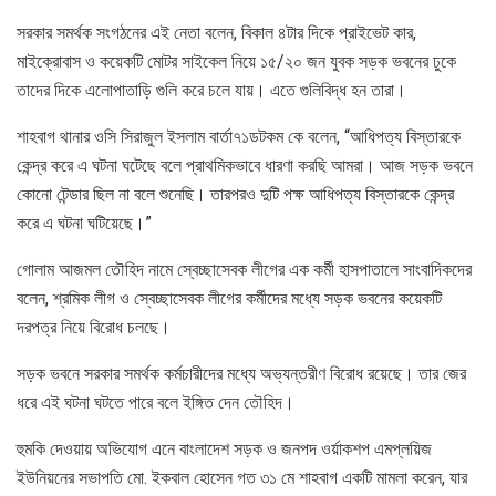
সরকার সমর্থক সংগঠনের এই নেতা বলেন, বিকাল ৪টার দিকে প্রাইভেট কার,
মাইক্রোবাস ও কয়েকটি মোটর সাইকেল নিয়ে ১৫/২০ জন যুবক সড়ক ভবনের ঢুকে
তাদের দিকে এলোপাতাড়ি গুলি করে চলে যায়। এতে গুলিবিদ্ধ হন তারা।
শাহবাগ থানার ওসি সিরাজুল ইসলাম বার্তা৭১ডটকম কে বলেন, “আধিপত্য বিস্তারকে
কেন্দ্র করে এ ঘটনা ঘটেছে বলে প্রাথমিকভাবে ধারণা করছি আমরা। আজ সড়ক ভবনে
কোনো টেন্ডার ছিল না বলে শুনেছি। তারপরও দুটি পক্ষ আধিপত্য বিস্তারকে কেন্দ্র
করে এ ঘটনা ঘটিয়েছে।”
গোলাম আজমল তৌহিদ নামে স্বেচ্ছাসেবক লীগের এক কর্মী হাসপাতালে সাংবাদিকদের
বলেন, শ্রমিক লীগ ও স্বেচ্ছাসেবক লীগের কর্মীদের মধ্যে সড়ক ভবনের কয়েকটি
দরপত্র নিয়ে বিরোধ চলছে।
সড়ক ভবনে সরকার সমর্থক কর্মচারীদের মধ্যে অভ্যন্তরীণ বিরোধ রয়েছে। তার জের
ধরে এই ঘটনা ঘটতে পারে বলে ইঙ্গিত দেন তৌহিদ।
হুমকি দেওয়ায় অভিযোগ এনে বাংলাদেশ সড়ক ও জনপদ ওর্য়াকশপ এমপ্লয়িজ
ইউনিয়নের সভাপতি মো. ইকবাল হোসেন গত ৩১ মে শাহবাগ একটি মামলা করেন, যার