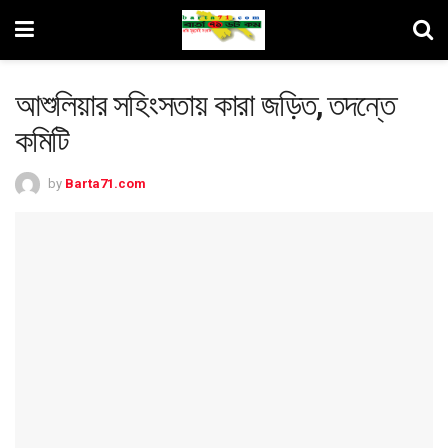
আশুলিয়ার সহিংসতায় কারা জড়িত, তদন্তে
কমিটি
by
Barta71.com