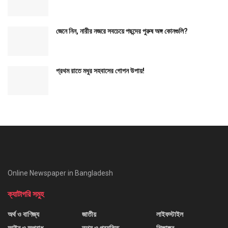
জেনে নিন, নারীর নজরে সবচেয়ে পছন্দের পুরুষ অঙ্গ কোনগুলি?
প্রথম রাতে মধুর সহবাসের গোপন উপায়!
Online Newspaper in Bangladesh
ক্যাটাগরি সমুহ
অর্থ ও বাণিজ্য
জাতীয়
লাইফস্টাইল
আইন ও অপরাধ
তথ্য ও প্রযুক্তি
শিক্ষাঙ্গন