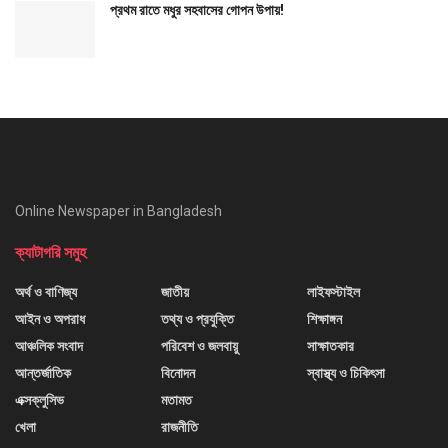
প্রথম রাতে মধুর সহবাসের গোপন উপায়!
Online Newspaper in Bangladesh
ক্যাটাগরি সমুহ
অর্থ ও বাণিজ্য
জাতীয়
লাইফস্টাইল
আইন ও অপরাধ
তথ্য ও প্রযুক্তি
শিক্ষাঙ্গন
আঞ্চলিক সংবাদ
পরিবেশ ও জলবায়ু
সাক্ষাতকার
আন্তর্জাতিক
বিনোদন
স্বাস্থ্য ও চিকিৎসা
এক্সক্লুসিভ
মতামত
খেলা
রাজনীতি