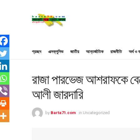
প্রচ্ছদ
এক্সক্লুসিভ
জাতীয়
আন্তর্জাতিক
রাজনীতি
অর্থ ও ব
রাজা পারভেজ আশরাফকে বেছে
আলী জারদারি
by
Barta71.com
in
Uncategorized