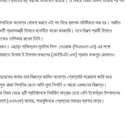
 নির্মাণে দুর্নীতির বড় ধরনের অভিযোগ রয়েছে। এ বিষয়ে একটি মামলা হওয়ার পর গত
জা গিলানিকে অযোগ্য ঘোষণা করলে ওই পদ নিয়ে ব্যাপক নাটকীয়তা শুরু হয়। পরদিন
র্তী প্রধানমন্ত্রী হিসাবে মনোনীত করেন জারদারি। তবে বিকল্প প্রার্থী হিসাবে
াফকেও তালিকায় রাখেন তিনি।
ই তিনজন। এছাড়া পাকিস্তান মুসলিম লিগ- নেওয়াজ (পিএমএল-এন) এর পক্ষে
বং জামায়াতে উলামা ই ইসলাম-ফজলের (জেইউএই-এফ) প্রধান ফজলুর রেহমানও
া দুয়েকের মাথায় তার বিরুদ্ধে জামিন অযোগ্য গ্রেপ্তারি পরোয়ানা জারি করে
 ইউসুফ রাজা গিলানির ছেলে আলি মুসা গিলানি ও আরো একজনের বিরুদ্ধে।
সময় নিয়ম ভেঙে দুটি প্রতিষ্ঠানকে নির্ধারিত মাত্রার চেয়ে বেশি ইফেড্রিন উৎপাদনের
স (এএনএফ) জানায়, শাহাবুদ্দিনকে গ্রেপ্তার সময়ের ব্যাপার মাত্র।