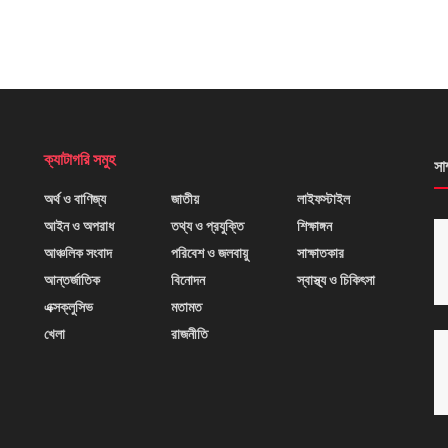
ক্যাটাগরি সমুহ
সা
অর্থ ও বাণিজ্য
জাতীয়
লাইফস্টাইল
আইন ও অপরাধ
তথ্য ও প্রযুক্তি
শিক্ষাঙ্গন
আঞ্চলিক সংবাদ
পরিবেশ ও জলবায়ু
সাক্ষাতকার
আন্তর্জাতিক
বিনোদন
স্বাস্থ্য ও চিকিৎসা
এক্সক্লুসিভ
মতামত
খেলা
রাজনীতি