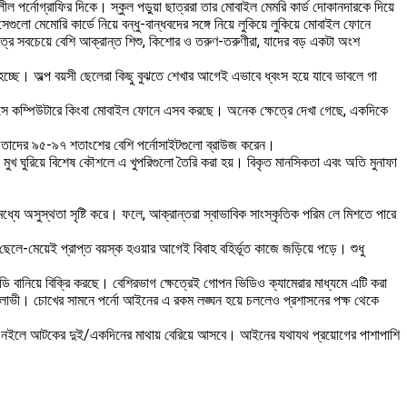
পর্নোগ্রাফির দিকে। স্কুল পড়ুয়া ছাত্ররা তার মোবাইল মেমরি কার্ড দোকানদারকে দিয়ে
 মেমোরি কার্ডে নিয়ে বন্ধু-বান্ধবদের সঙ্গে নিয়ে লুকিয়ে লুকিয়ে মোবাইল ফোনে
্রে সবচেয়ে বেশি আক্রান্ত শিশু, কিশোর ও তরুণ-তরুণীরা, যাদের বড় একটা অংশ
হচ্ছে। অল্প বয়সী ছেলেরা কিছু বুঝতে শেখার আগেই এভাবে ধ্বংস হয়ে যাবে ভাবলে গা
রে বসে কম্পিউটারে কিংবা মোবাইল ফোনে এসব করছে। অনেক ক্ষেত্রে দেখা গেছে, একদিকে
করেন, তাদের ৯৫-৯৭ শতাংশের বেশি পর্নোসাইটগুলো ব্রাউজ করেন।
ে মুখ ঘুরিয়ে বিশেষ কৌশলে এ খুপরিগুলো তৈরি করা হয়। বিকৃত মানসিকতা এবং অতি মুনাফা
মধ্যে অসুস্থতা সৃষ্টি করে। ফলে, আক্রান্তরা স্বাভাবিক সাংস্কৃতিক পরিম লে মিশতে পারে
েলে-মেয়েই প্রাপ্ত বয়স্ক হওয়ার আগেই বিবাহ বহির্ভূত কাজে জড়িয়ে পড়ে। শুধু
ডি বানিয়ে বিক্রি করছে। বেশিরভাগ ক্ষেত্রেই গোপন ভিডিও ক্যামেরার মাধ্যমে এটি করা
াফালোভী। চোখের সামনে পর্নো আইনের এ রকম লঙ্ঘন হয়ে চললেও প্রশাসনের পক্ষ থেকে
ে হবে। নইলে আটকের দুই/একদিনের মাথায় বেরিয়ে আসবে। আইনের যথাযথ প্রয়োগের পাশাপাশি