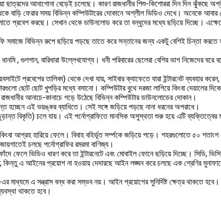
া ছাত্রদের আনাগোনা বেড়েই চলেছে। কারণ রাজধানীর শিশু-কিশোররা দিন দিন ঝুঁকছে অশ্লীল 
েকে বাড়ি ফেরার সময় বিভিন্ন কম্পিউটারের দোকানে অশ্লীল ভিডিও দেখে। অনেকে আবার সেগুলো
লোতে প্রবেশ করছে। সেখান থেকে ডাউনলোড করে তা বন্ধুদের মধ্যে ছড়িয়ে দিচ্ছে। এক্ষেত
ফি সমাজে বিভিন্ন রুপে ছড়িয়ে পড়ছে তাতে করে সন্তানের জন্য একটু বেশিই চিন্তা করতে 
যে ধানমি , গুলশান, বারিধারা উল্লেখযোগ্য। ধনী পরিবারের ছেলেরা বেশির ভাগ নিজেদের ঘ
ওয়েবসাইটে প্রবেশের তালিকা) থেকে দেখা যায়, সাইবার ক্যাফেতে যারা ইন্টারনেট ব্যবহার 
ারগুলো ছোট ছোট খুপড়ির মধ্যে বসানো। কম্পিউটার বুথে দরজা লাগিয়ে কিংবা দেয়ালের দিক
মতো রাজধানীর আনাচে-কানাচে গড়ে উঠেছে বিভিন্ন কম্পিউটার ডাউনলোডের দোকান।
্রান্ত হচ্ছেন এই ভয়ঙ্কর ব্যাধিতে। সেই সঙ্গে জড়িয়ে পড়ছে নানা ধরনের অপরাধে।
়ান্ত বিকৃতি) চলে যায়। এই পর্নোগ্রাফিতে মানসিক অসুস্থতা শুরু হয়ে এটি ব্যক্তিত্বের 
কিংবা আগ্রহ হারিয়ে ফেলে। বিবাহ বহির্ভূত সর্ম্পকে জড়িয়ে পড়ে। শহরগুলোতে ৫০ শতাংশ ছ
ব জায়গাতেই চলছে পর্নোগ্রাফির রমরমা বাণিজ্য।
 ফাঁদে ফেলে ভিডিও ধারণ করে তা ইন্টারনেটে এবং মোবাইল ফোনে ছড়িয়ে দিচ্ছে। সিডি, ভিসি
 কথা; কিন্তু এ আইনের প্রয়োগ না হওয়ায় দেদারছে আইন লঙ্ঘন করে চলছে এক শ্রেণির মুন
১২-এর মাধ্যমে এ সন্ত্রাস বন্ধ করা সম্ভব নয়। আইন প্রয়োগের সুনির্দিষ্ট ক্ষেত্র থাকত
ব্যবস্থা থাকতে হবে।