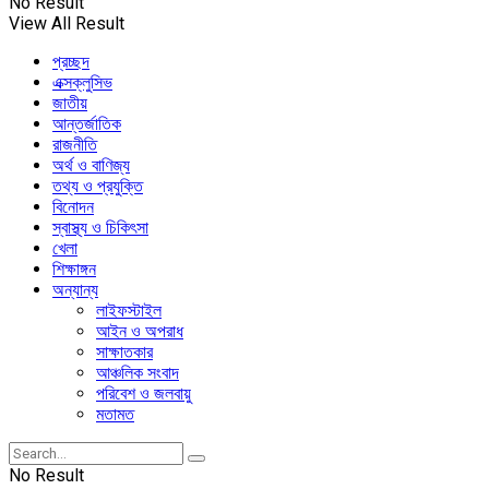
No Result
View All Result
প্রচ্ছদ
এক্সক্লুসিভ
জাতীয়
আন্তর্জাতিক
রাজনীতি
অর্থ ও বাণিজ্য
তথ্য ও প্রযুক্তি
বিনোদন
স্বাস্থ্য ও চিকিৎসা
খেলা
শিক্ষাঙ্গন
অন্যান্য
লাইফস্টাইল
আইন ও অপরাধ
সাক্ষাতকার
আঞ্চলিক সংবাদ
পরিবেশ ও জলবায়ু
মতামত
No Result