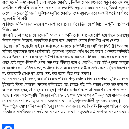
বার্তা ৭১ ডট কমঃ রাজধানী ঢাকা শহরের মোবাইল, ভিডিও দোকানগুলোতে স্কুল কলেজে পড়ুয়
অশ্লীল পর্নোগ্রাফি ভরে দিতে বলেন। অনেক শিশু স্কুলে যাওয়ার নাম করে, কিংবা স্কুল থ
দেখে। অনেকে ইন্টারনেট সুবিধা-সম্বলিত মোবাইল সেট ব্যবহার করে সরাসরি পর্নো সাইটগু
স্কুলগামী শিক্ষার্থী।
এ বিষয়ে অভিভাবকরা আক্ষেপ প্রকাশ করে বলেন, দিনে দিনে যে পরিমাণে অশ্লীল পর্নোগ্রা
শিউরে ওঠে।
রাজধানী ঢাকা শহরের যে কয়েকটি জায়গায় এ ডাউনলোড সবচেয়ে বেশি হয়ে থাকে তারমধ্
শিক্ষক ক্লাশ নিচ্ছেন, অন্যদিকে পিছনে বসে মোবাইল ফোনে শিক্ষার্থীরা এসব দেখছে।
শহরের একটি মার্কেটের সাইবার ক্যাফেতে ব্যবহৃত কম্পিউটারের ব্রাউজিং লিস্ট (বিভিন্ন 
সাইবার ক্যাফেতে বসে পর্নোসাইটে প্রবেশের প্রবণতা বেশি হওয়ার কারণ এখানকার কম্পিউট
লাভের উদ্দেশ্যে এ ধরনের খুপড়ি তৈরি করে রেখেছে ক্যাফে মালিকরা। ব্যাঙের ছাতার 
ছোট ছোট স্কুল-শিক্ষার্থী থেকে শুরু করে বিভিন্ন বয়স ও শ্রেণি-পেশার নারী-পুরুষরা আক
এ ব্যাপারে ডা. সেলিম বলেন, পর্নোগ্রাফিতে আক্রান্তরা সাইকোলজি কোমায় (মানসিকতার চূড
না, তাড়াতাড়ি লেখাপড়া ছেড়ে দেয়, কম বয়সে বিয়ে করে ফেলে।
ডা. লেলিন চোধুরী বলেন, এরা ভবিষ্যতে পরিবার গড়ে তোলার বিষয়ে যোগ্যতা হারিয়ে ফেলে 
ইন্টারনেট কিংবা মোবাইল ফোনের দুনিয়াতেই নয়, রাস্তা-ঘাট, হাট-বাজার থেকে শুরু করে স
এদিকে, বন্ধ হচ্ছে না সাইবার ক্রাইম। সাইবার-অপরাধী ও পর্নো-সন্ত্রাসীরা কৌশলে কিংবা
হচ্ছে। অথচ পর্নোগ্রাফি নিয়ন্ত্রণ আইন ২০১২ পাশ হওয়ার পর এটি বন্ধ হয়ে যাওয়ার
কোনো ব্যবস্থা নেয়া হচ্ছে না। অজানা কারণে আইনশৃঙ্খলাবাহিনী চুপ করে থাকছে।
গ্রিন মাইন্ড সোসাইটির সভাপতি ইবনুল সাইদ রানা বলেন, পর্নোগ্রাফি নিয়ন্ত্রণ আইন ২০
পরিবার ও সামাজিকভাবে সবাইকে সচেতন হতে হবে। পাঠ্যবইয়ে এ সর্ম্পকে সচেতন করার 