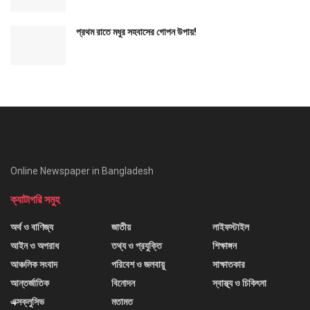
প্রথম রাতে মধুর সহবাসের গোপন উপায়!
Online Newspaper in Bangladesh
ক্যাটাগরি সমুহ
অর্থ ও বাণিজ্য
জাতীয়
লাইফস্টাইল
আইন ও অপরাধ
তথ্য ও প্রযুক্তি
শিক্ষাঙ্গন
আঞ্চলিক সংবাদ
পরিবেশ ও জলবায়ু
সাক্ষাতকার
আন্তর্জাতিক
বিনোদন
স্বাস্থ্য ও চিকিৎসা
এক্সক্লুসিভ
মতামত