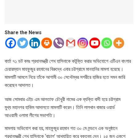
Share the News
বার্তা ৭১ ডট কমঃ প্রধানমন্ত্রী শেখ হাসিনাকে কটূক্তি করার অভিযোগে এটিএন বাংলার
চেয়ারম্যান মাহফুজুর রহমানের বিরুদ্ধে এবার চট্টগ্রামে মানহানির মামলা হয়েছে।
মামলাটি আমলে নিয়ে তাঁকে আগামী ৩০ সেপ্টেম্বর সশরীরে হাজির হতে সমন জারি
করেছেন আদালত।
আজ সোমবার এইচ এম আলতাফ চৌধুরী নামের এক ব্যক্তি বাদী হয়ে চট্টগ্রাম
মুখ্য মহানগর হাকিম আদালতে মামলাটি করেন। তিনি লালখান বাজার ওয়ার্ড
আওয়ামী ওলামা লীগের সভাপতি।
মামলায় অভিযোগ করা হয়, মাহফুজুর রহমান গত ৩০ মে লন্ডনে এক অনুষ্ঠানে
প্রধানমন্ত্রী শেখ হাসিনাকে ‘বাচাল’ আখ্যায়িত করে বক্তব্য দেন। ২৫ জুন একুশে