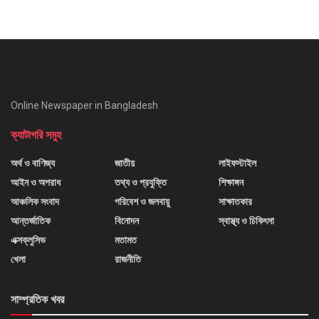
Online Newspaper in Bangladesh
ক্যাটাগরি সমুহ
অর্থ ও বাণিজ্য
জাতীয়
লাইফস্টাইল
আইন ও অপরাধ
তথ্য ও প্রযুক্তি
শিক্ষাঙ্গন
আঞ্চলিক সংবাদ
পরিবেশ ও জলবায়ু
সাক্ষাতকার
আন্তর্জাতিক
বিনোদন
স্বাস্থ্য ও চিকিৎসা
এক্সক্লুসিভ
মতামত
খেলা
রাজনীতি
সাম্প্রতিক খবর