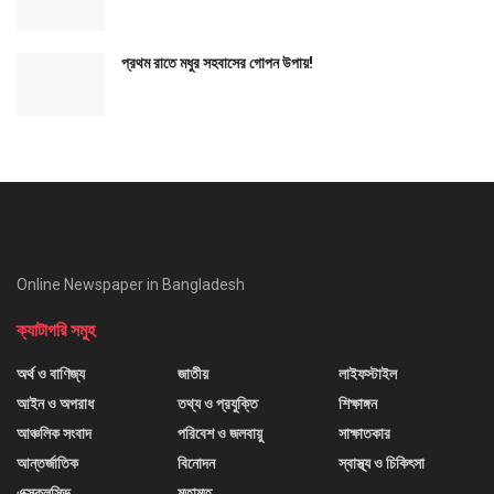
প্রথম রাতে মধুর সহবাসের গোপন উপায়!
Online Newspaper in Bangladesh
ক্যাটাগরি সমুহ
অর্থ ও বাণিজ্য
জাতীয়
লাইফস্টাইল
আইন ও অপরাধ
তথ্য ও প্রযুক্তি
শিক্ষাঙ্গন
আঞ্চলিক সংবাদ
পরিবেশ ও জলবায়ু
সাক্ষাতকার
আন্তর্জাতিক
বিনোদন
স্বাস্থ্য ও চিকিৎসা
এক্সক্লুসিভ
মতামত