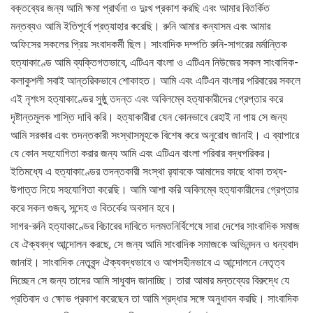
বক্তব্যের জন্য আমি ক্ষমা প্রার্থনা ও দুঃখ প্রকাশ করছি এবং আমার বিতর্কিত
মন্তব্যও আমি ইতিপূর্বে প্রত্যাহার করেছি। রুনি আমার কন্যাসম এবং আমার
অফিসের সকলের প্রিয় সংবাদকর্মী ছিল। সাংবাদিক দম্পতি রুনি-সাগরের মর্মান্তিক
হত্যাকাণ্ডে আমি ব্যক্তিগতভাবে, এটিএন বাংলা ও এটিএন নিউজের সকল সাংবাদিক-
কলাকুশলী সবাই আন্তরিকভাবে শোকাহত। আমি এবং এটিএন বাংলার পরিবারের সকলে
এই নৃশংস হত্যাকাণ্ডের সুষ্ঠু তদন্ত এবং অবিলম্বে হত্যাকারীদের গ্রেপ্তার করে
দৃষ্টান্তমূলক শাস্তি দাবি করি। হত্যাকারীরা যেন কোনভাবে রেহাই না পায় সে জন্য
আমি সরকার এবং তদন্তকারী সংস্থাসমূহকে বিশেষ করে অনুরোধ জানাই। এ ব্যাপারে
যে কোন সহযোগিতা করার জন্য আমি এবং এটিএন বাংলা পরিবার বদ্ধপরিকর।
ইতিমধ্যে এ হত্যাকাণ্ডের তদন্তকারী সংস্থা র‌্যাবকে আমাদের কাছে থাকা তথ্য-
উপাত্ত দিয়ে সহযোগিতা করেছি। আমি আশা করি অবিলম্বে হত্যাকারীদের গ্রেপ্তার
করে সকল গুজব, সন্দেহ ও বিতর্কের অবসান হবে।
সাগর-রুনি হত্যাকাণ্ডের বিচারের দাবিতে দলমতনির্বিশেষে সারা দেশের সাংবাদিক সমাজ
যে ঐক্যবদ্ধ আন্দোলন করছে, সে জন্য আমি সাংবাদিক সমাজকে অভিনন্দন ও ধন্যবাদ
জানাই। সাংবাদিক নেতৃবৃন্দ ঐক্যবদ্ধভাবে ও আপসহীনভাবে এ আন্দোলনে নেতৃত্ব
দিচ্ছেন সে জন্য তাদের আমি সাধুবাদ জানাচ্ছি। তারা আমার মন্তব্যের বিরুদ্ধে যে
প্রতিবাদ ও ক্ষোভ প্রকাশ করেছেন তা আমি শ্রদ্ধার সঙ্গে অনুধাবন করছি। সাংবাদিক