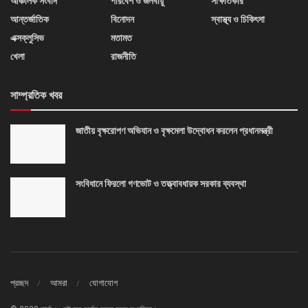
আঞ্চলিক সংবাদ
পরিবেশ ও জলবায়ু
সাক্ষাতকার
আন্তর্জাতিক
বিনোদন
স্বাস্থ্য ও চিকিৎসা
এক্সক্লুসিভ
মতামত
খেলা
রাজনীতি
সাম্প্রতিক খবর
জাতীয় বৃক্ষরোপণ অভিযান ও বৃক্ষমেলা উদ্বোধন করলেন প্রধানমন্ত্রী
সংবিধানে ফিরলো গণভোট ও তত্ত্বাবধায়ক সরকার ব্যবস্থা
প্রচ্ছদ
আমরা
যোগাযোগ