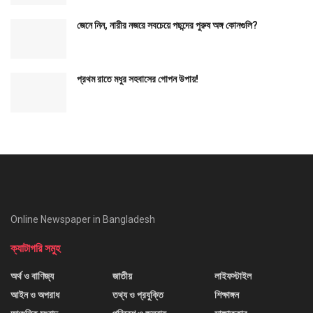
জেনে নিন, নারীর নজরে সবচেয়ে পছন্দের পুরুষ অঙ্গ কোনগুলি?
প্রথম রাতে মধুর সহবাসের গোপন উপায়!
Online Newspaper in Bangladesh
ক্যাটাগরি সমুহ
অর্থ ও বাণিজ্য
জাতীয়
লাইফস্টাইল
আইন ও অপরাধ
তথ্য ও প্রযুক্তি
শিক্ষাঙ্গন