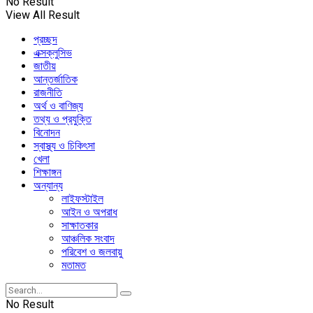
No Result
View All Result
প্রচ্ছদ
এক্সক্লুসিভ
জাতীয়
আন্তর্জাতিক
রাজনীতি
অর্থ ও বাণিজ্য
তথ্য ও প্রযুক্তি
বিনোদন
স্বাস্থ্য ও চিকিৎসা
খেলা
শিক্ষাঙ্গন
অন্যান্য
লাইফস্টাইল
আইন ও অপরাধ
সাক্ষাতকার
আঞ্চলিক সংবাদ
পরিবেশ ও জলবায়ু
মতামত
No Result