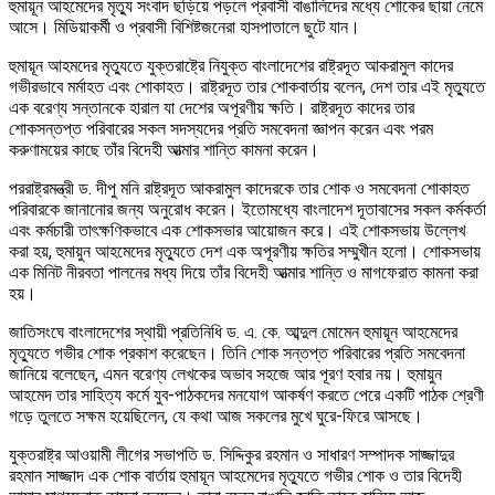
হুমায়ূন আহমেদের মৃত্যু সংবাদ ছড়িয়ে পড়লে প্রবাসী বাঙালিদের মধ্যে শোকের ছায়া নেমে
আসে। মিডিয়াকর্মী ও প্রবাসী বিশিষ্টজনেরা হাসপাতালে ছুটে যান।
হুমায়ূন আহমদের মৃত্যুতে যুক্তরাষ্ট্রে নিযুক্ত বাংলাদেশের রাষ্ট্রদূত আকরামুল কাদের
গভীরভাবে মর্মাহত এবং শোকাহত। রাষ্ট্রদূত তার শোকবার্তায় বলেন, দেশ তার এই মৃত্যুতে
এক বরেণ্য সন্তানকে হারাল যা দেশের অপূরণীয় ক্ষতি। রাষ্ট্রদূত কাদের তার
শোকসন্তপ্ত পরিবারের সকল সদস্যদের প্রতি সমবেদনা জ্ঞাপন করেন এবং পরম
করুণাময়ের কাছে তাঁর বিদেহী আত্মার শান্তি কামনা করেন।
পররাষ্ট্রমন্ত্রী ড. দীপু মনি রাষ্ট্রদূত আকরামুল কাদেরকে তার শোক ও সমবেদনা শোকাহত
পরিবারকে জানানোর জন্য অনুরোধ করেন। ইতোমধ্যে বাংলাদেশ দূতাবাসের সকল কর্মকর্তা
এবং কর্মচারী তাৎক্ষণিকভাবে এক শোকসভার আয়োজন করে। এই শোকসভায় উল্লেখ
করা হয়, হুমায়ুন আহমেদের মৃত্যুতে দেশ এক অপূরণীয় ক্ষতির সম্মুখীন হলো। শোকসভায়
এক মিনিট নীরবতা পালনের মধ্য দিয়ে তাঁর বিদেহী আত্মার শান্তি ও মাগফেরাত কামনা করা
হয়।
জাতিসংঘে বাংলাদেশের স্থায়ী প্রতিনিধি ড. এ. কে. আব্দুল মোমেন হুমায়ূন আহমেদের
মৃত্যুতে গভীর শোক প্রকাশ করেছেন। তিনি শোক সন্তপ্ত পরিবারের প্রতি সমবেদনা
জানিয়ে বলেছেন, এমন বরেণ্য লেখকের অভাব সহজে আর পূরণ হবার নয়। হুমায়ুন
আহমেদ তার সাহিত্য কর্মে যুব-পাঠকদের মনযোগ আকর্ষণ করতে পেরে একটি পাঠক শ্রেণী
গড়ে তুলতে সক্ষম হয়েছিলেন, যে কথা আজ সকলের মুখে ঘুরে-ফিরে আসছে।
যুক্তরাষ্ট্র আওয়ামী লীগের সভাপতি ড. সিদ্দিকুর রহমান ও সাধারণ সম্পাদক সাজ্জাদুর
রহমান সাজ্জাদ এক শোক বার্তায় হুমায়ূন আহমেদের মৃত্যুতে গভীর শোক ও তার বিদেহী