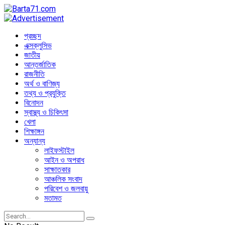
প্রচ্ছদ
এক্সক্লুসিভ
জাতীয়
আন্তর্জাতিক
রাজনীতি
অর্থ ও বাণিজ্য
তথ্য ও প্রযুক্তি
বিনোদন
স্বাস্থ্য ও চিকিৎসা
খেলা
শিক্ষাঙ্গন
অন্যান্য
লাইফস্টাইল
আইন ও অপরাধ
সাক্ষাতকার
আঞ্চলিক সংবাদ
পরিবেশ ও জলবায়ু
মতামত