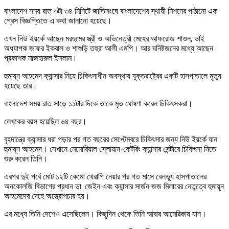
বাংলাদেশ সময় রাত ৩টা ৩৪ মিনিটে জাতিসংঘে বাংলাদেশের স্থায়ী মিশনের পাঠানো এক
প্রেস বিজ্ঞপ্তিতে এ কথা জানানো হয়েছে।
এখন নিউ ইয়র্কে আছেন মরহুমের স্ত্রী ও অভিনেত্রী মেহের আফরোজ শাওন, ভাই
অধ্যাপক জাফর ইকবাল ও শাশুড়ি তহুরা আলী এমপি। আর ঘনিষ্টজনের মধ্যে আছেন
প্রকাশক মাজহারুল ইসলাম।
হুমায়ূন আহমেদ ক্যান্সার নিয়ে চিকিৎসাধীন অবস্থায় যুক্তরাষ্ট্রের একটি হাসপাতালে মৃত্যু
হয়েছে তার।
বাংলাদেশ সময় রাত সাড়ে ১১টার দিকে তাকে মৃত ঘোষণা করেন চিকিৎসকরা।
লেখকের বয়স হয়েছিল ৬৪ বছর।
বৃহদান্ত্রে ক্যান্সার ধরা পড়ার পর গত বছরের সেপ্টেম্বরে চিকিৎসার জন্য নিউ ইয়র্কে যান
হুমায়ূন আহমেদ। সেখানে মেমোরিয়াল স্লোয়ান-কেটরিং ক্যান্সার সেন্টারে চিকিৎসা নিতে
শুরু করেন তিনি।
এরপর দুই পর্বে মোট ১২টি কেমো থেরাপি নেয়ার পর গত মাসে বেলভ্যু হাসপাতালের
অনকোলজি বিভাগের প্রধান ডা. জেইন এবং ক্যান্সার সার্জন জজ মিলারের নেতৃত্বে হুমায়ূন
আহমেদের দেহে অস্ত্রোপচার হয়।
এর মধ্যে তিনি দেশেও এসেছিলেন। কিছুদিন থেকে তিনি আবার আমেরিকায় যান।