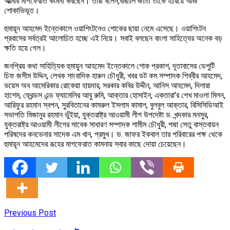
আত্মার মাগফেরাত কামনা করছেন। তারা বলেন,বাঙালি জাতি তাকে হারিয়ে আজ
শোকাভিভূত।
হুমায়ূন আহমেদ ইন্তেকালে ওয়াশিংটনেও শোকের ছায়া নেমে এসেছে। ওয়াশিংটন
প্রবাসের সর্বত্রই আলোচিত হচ্ছে এই নিয়ে। সবাই বলছেন বাংলা সাহিত্যের অনেক বড়
ক্ষতি হয়ে গেল।
জনপ্রিয় কথা সাহিত্যিক হুমায়ুন আহমেদ ইন্তেকালে শোক প্রকাশ, দূতাবাসের ডেপুটি
চিফ জসীম উদ্দিন, লেখক সাংবাদিক হারুন চৌধুরী, খবর ডট কম সম্পাদক শিব্বীর আহমেদ,
ভয়েস অব আমেরিকার রোকেয়া হায়দার, সরকার কবির উদ্দীন, আনিস আহমেদ, দিলারা
হাশেম, ফ্রেন্ডস এন্ড ফ্যামেলির আবু রুমি, আক্তার হোসাইন, একতারা’র শেখ মাওলা মিলন,
আরিফুর রহমান স্বপন, সুরবিতানের কামরুল ইসলাম কামাল, বুলবুল আক্তার, বিসিসিডিআই
সভাপতি মিজানুর রহমান ভুঁইয়া, যুক্তরাষ্ট্র আওয়ামী লীগ উপদেষ্টা ড. খন্দকার মনসুর,
যুক্তরাষ্ট্র আওয়ামী লীগের সাবেক সাধারণ সম্পাদক শামীম চৌধুরী, পদ্মা সেতু বাস্তবায়ন
পরিষদের কনভেনার সাদেক এম খান, প্রমুখ। ড. জাফর ইকবাল তার পরিবারের পক্ষ থেকে
হুমায়ূন আহমেদের রূহের মাগফেরাত কামনায় সবার কাছে দোয়া চেয়েছেন।
Previous Post