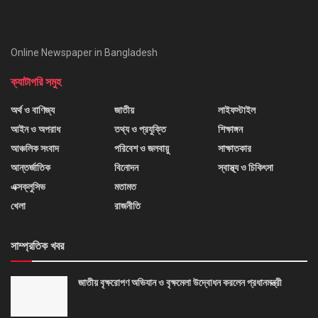
Online Newspaper in Bangladesh
ক্যাটাগরি সমুহ
অর্থ ও বাণিজ্য
জাতীয়
লাইফস্টাইল
আইন ও অপরাধ
তথ্য ও প্রযুক্তি
শিক্ষাঙ্গন
আঞ্চলিক সংবাদ
পরিবেশ ও জলবায়ু
সাক্ষাতকার
আন্তর্জাতিক
বিনোদন
স্বাস্থ্য ও চিকিৎসা
এক্সক্লুসিভ
মতামত
খেলা
রাজনীতি
সাম্প্রতিক খবর
জাতীয় বৃক্ষরোপণ অভিযান ও বৃক্ষমেলা উদ্বোধন করলেন প্রধানমন্ত্রী