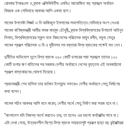
রোববার ইআরএফ ও ব্র্যাক এক্সিকিউটিভ এমবিএ আয়োজিত বড় প্রকল্পে অর্থায়ন
বিষয়ক এক সেমিনারে আকবর আলি একথা বলে।
সাবেক উপদেষ্টা মির্জ্জা এ বি আজিজুল ইসলামের সভাপতিত্বে সেমিনারে অংশ নেওয়া
সাবেক বাণিজ্যমন্ত্রী আমীর খসরু মাহমুদ চৌধুরী, ব্র্যাক বিশ্ববিদ্যালয়ের উপাচার্য আইনুন
নিশাত, বিশ্ববিদ্যালয়ের স্কুল অফ বিজনেসের পরিচালক মামুন রশীদ, যমুনা সেতুর
সাবেক প্রকল্প পরিচালক এ বি এ মুবীনসহ সব বক্তারা বিশ্ব ব্যাংকের পক্ষেই মত দেন।
দুর্নীতির অভিযোগ তুলে বিশ্ব ব্যাংক ২৯০ কোটি ডলারের পদ্মা প্রকল্পে তাদের ১২০
কোটি ডলার ঋণ বাতিলের পর সরকার দেশীয় অর্থায়নে দেশের বৃহত্তম এই অবকাঠামো
প্রকল্প বাস্তবায়নের ঘোষণা দিয়েছে।
প্রধানমন্ত্রী শেখ হাসিনা তার বর্তমান ইংল্যান্ড সফরেও দেশীয় অর্থায়নে সেতু নির্মাণের
কথা বলেন।
সাবেক সচিব আকবর আলি মনে করেন, দেশীয় অর্থে সেতু নির্মাণ করা সহজ হবে না।
“বাংলাদেশ যদি নিজস্ব অর্থে করতেও চায়, তা হলেও এর ভালো কনট্রাক্টর পাবে না।
এটা দেখা গেছে, উন্নয়নশীল বিশ্বে বিশ্ব ব্যাংক সহায়তাপুষ্ট প্রকল্প ছাড়া বড় কন্ট্রাক্টররা