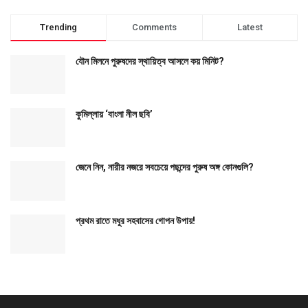
Trending
Comments
Latest
যৌন মিলনে পুরুষদের স্থায়িত্ব আসলে কয় মিনিট?
কুমিল্লায় ‘বাংলা নীল ছবি’
জেনে নিন, নারীর নজরে সবচেয়ে পছন্দের পুরুষ অঙ্গ কোনগুলি?
প্রথম রাতে মধুর সহবাসের গোপন উপায়!