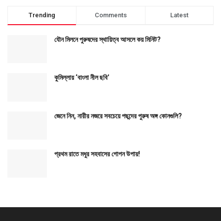
Trending
Comments
Latest
যৌন মিলনে পুরুষদের স্থায়িত্ব আসলে কয় মিনিট?
কুমিল্লায় ‘বাংলা নীল ছবি’
জেনে নিন, নারীর নজরে সবচেয়ে পছন্দের পুরুষ অঙ্গ কোনগুলি?
প্রথম রাতে মধুর সহবাসের গোপন উপায়!