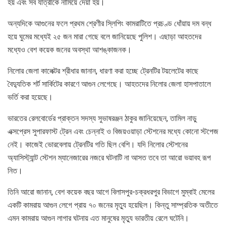
হয় এবং সব যাত্রীকে নামিয়ে দেয়া হয়।
অন্যদিকে আগুনের ফলে প্রথম শ্রেণীর স্লিপিং কামরাটিতে প্রচণ্ড ধোঁয়ায় দম বন্ধ
হয়ে ঘুমের মধ্যেই ২৫ জন মারা গেছে বলে জানিয়েছে পুলিশ। এছাড়া আহতদের
মধ্যেও বেশ কয়েক জনের অবস্থা আশঙ্কাজনক।
নিলোর জেলা কালেক্টর শ্রীধার জানান, ধারণা করা হচ্ছে ট্রেনটির টয়লেটের কাছে
বৈদ্যুতিক শর্ট সার্কিটের কারণে আগুন লেগেছে। আহতদের নিলোর জেলা হাসপাতালে
ভর্তি করা হয়েছে।
ভারতের রেলবোর্ডের প্রাক্তন সদস্য সুভাষরঞ্জন ঠাকুর জানিয়েছেন, তামিল নাড়ু
এক্সপ্রেস সুপারফাস্ট ট্রেন এবং চেন্নাই ও বিজয়ওয়াড়া স্টেশনের মধ্যে কোনো স্টপেজ
নেই। কাজেই ভোরবেলায় ট্রেনটির গতি ছিল বেশি। যদি নিলোর স্টেশনের
অ্যাসিস্ট্যান্ট স্টেশন ম্যানেজারের নজরে ঘটনাটি না আসত তবে তা আরো ভয়াবহ রূপ
নিত।
তিনি আরো জানান, বেশ কয়েক বছর আগে বিলাসপুর-চক্রধরপুর বিভাগে মুম্বাই মেলের
একটি কামরায় আগুন লেগে প্রায় ৭০ জনের মৃত্যু হয়েছিল। কিন্তু সাম্প্রতিক অতীতে
এমন কামরায় আগুন লাগার ঘটনায় এত মানুষের মৃত্যু ভারতীয় রেলে ঘটেনি।