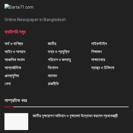
Online Newspaper in Bangladesh
ক্যাটাগরি সমুহ
অর্থ ও বাণিজ্য
জাতীয়
লাইফস্টাইল
আইন ও অপরাধ
তথ্য ও প্রযুক্তি
শিক্ষাঙ্গন
আঞ্চলিক সংবাদ
পরিবেশ ও জলবায়ু
সাক্ষাতকার
আন্তর্জাতিক
বিনোদন
স্বাস্থ্য ও চিকিৎসা
এক্সক্লুসিভ
মতামত
খেলা
রাজনীতি
সাম্প্রতিক খবর
জাতীয় বৃক্ষরোপণ অভিযান ও বৃক্ষমেলা উদ্বোধন করলেন প্রধানমন্ত্রী