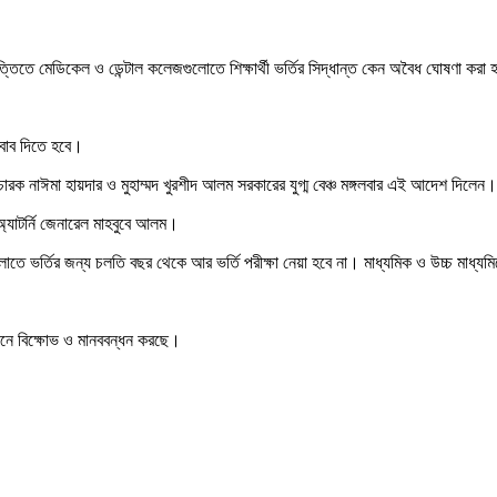
ত্তিতে মেডিকেল ও ডেন্টাল কলেজগুলোতে শিক্ষার্থী ভর্তির সিদ্ধান্ত কেন অবৈধ ঘোষণা করা হ
 জবাব দিতে হবে।
রক নাঈমা হায়দার ও মুহাম্মদ খুরশীদ আলম সরকারের যুগ্ম বেঞ্চ মঙ্গলবার এই আদেশ দিলেন।
্যাটর্নি জেনারেল মাহবুবে আলম।
লোতে ভর্তির জন্য চলতি বছর থেকে আর ভর্তি পরীক্ষা নেয়া হবে না। মাধ্যমিক ও উচ্চ মাধ্যম
ম্থানে বিক্ষোভ ও মানববন্ধন করছে।