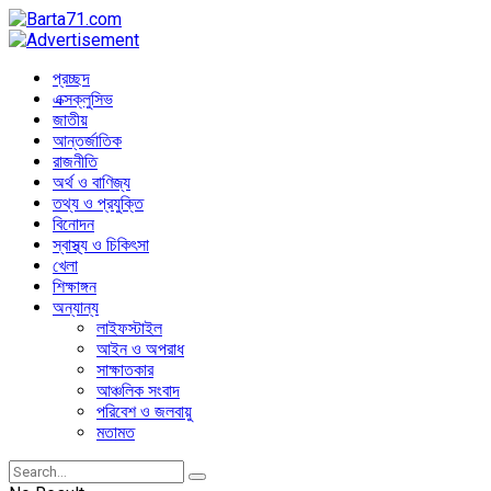
প্রচ্ছদ
এক্সক্লুসিভ
জাতীয়
আন্তর্জাতিক
রাজনীতি
অর্থ ও বাণিজ্য
তথ্য ও প্রযুক্তি
বিনোদন
স্বাস্থ্য ও চিকিৎসা
খেলা
শিক্ষাঙ্গন
অন্যান্য
লাইফস্টাইল
আইন ও অপরাধ
সাক্ষাতকার
আঞ্চলিক সংবাদ
পরিবেশ ও জলবায়ু
মতামত