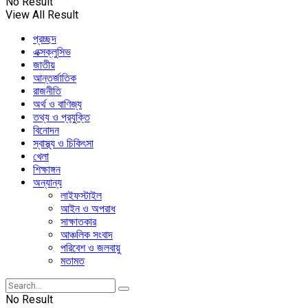
No Result
View All Result
প্রচ্ছদ
এক্সক্লুসিভ
জাতীয়
আন্তর্জাতিক
রাজনীতি
অর্থ ও বাণিজ্য
তথ্য ও প্রযুক্তি
বিনোদন
স্বাস্থ্য ও চিকিৎসা
খেলা
শিক্ষাঙ্গন
অন্যান্য
লাইফস্টাইল
আইন ও অপরাধ
সাক্ষাতকার
আঞ্চলিক সংবাদ
পরিবেশ ও জলবায়ু
মতামত
No Result