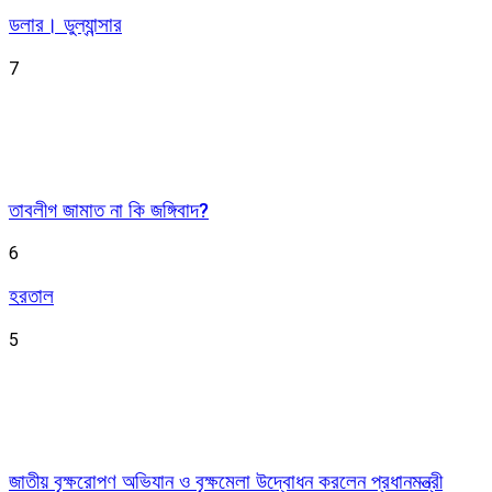
ডলার। ডুল্যান্সার
7
তাবলীগ জামাত না কি জঙ্গিবাদ?
6
হরতাল
5
জাতীয় বৃক্ষরোপণ অভিযান ও বৃক্ষমেলা উদ্বোধন করলেন প্রধানমন্ত্রী