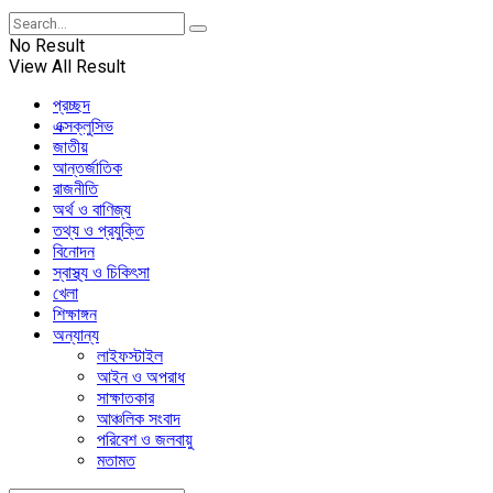
No Result
View All Result
প্রচ্ছদ
এক্সক্লুসিভ
জাতীয়
আন্তর্জাতিক
রাজনীতি
অর্থ ও বাণিজ্য
তথ্য ও প্রযুক্তি
বিনোদন
স্বাস্থ্য ও চিকিৎসা
খেলা
শিক্ষাঙ্গন
অন্যান্য
লাইফস্টাইল
আইন ও অপরাধ
সাক্ষাতকার
আঞ্চলিক সংবাদ
পরিবেশ ও জলবায়ু
মতামত