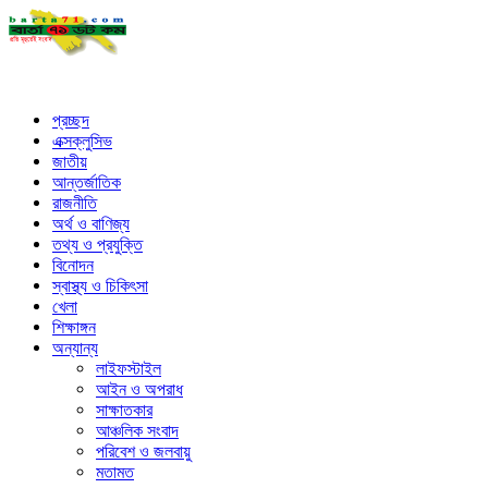
প্রচ্ছদ
এক্সক্লুসিভ
জাতীয়
আন্তর্জাতিক
রাজনীতি
অর্থ ও বাণিজ্য
তথ্য ও প্রযুক্তি
বিনোদন
স্বাস্থ্য ও চিকিৎসা
খেলা
শিক্ষাঙ্গন
অন্যান্য
লাইফস্টাইল
আইন ও অপরাধ
সাক্ষাতকার
আঞ্চলিক সংবাদ
পরিবেশ ও জলবায়ু
মতামত