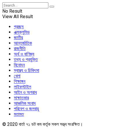
No Result
View All Result
প্রচ্ছদ
এক্সক্লুসিভ
জাতীয়
আন্তর্জাতিক
রাজনীতি
অর্থ ও বাণিজ্য
তথ্য ও প্রযুক্তি
বিনোদন
স্বাস্থ্য ও চিকিৎসা
খেলা
শিক্ষাঙ্গন
লাইফস্টাইল
আইন ও অপরাধ
সাক্ষাতকার
আঞ্চলিক সংবাদ
পরিবেশ ও জলবায়ু
মতামত
© 2020 বার্তা ৭১ ডট কম কর্তৃক সকল সত্ত্ব সংরক্ষিত।