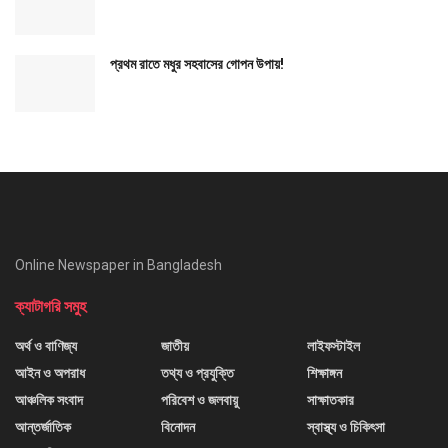
প্রথম রাতে মধুর সহবাসের গোপন উপায়!
Online Newspaper in Bangladesh
ক্যাটাগরি সমুহ
অর্থ ও বাণিজ্য
জাতীয়
লাইফস্টাইল
আইন ও অপরাধ
তথ্য ও প্রযুক্তি
শিক্ষাঙ্গন
আঞ্চলিক সংবাদ
পরিবেশ ও জলবায়ু
সাক্ষাতকার
আন্তর্জাতিক
বিনোদন
স্বাস্থ্য ও চিকিৎসা