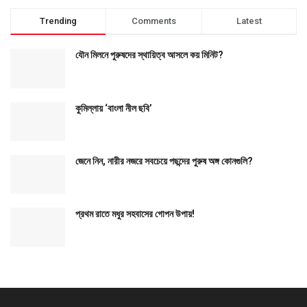
Trending
Comments
Latest
যৌন মিলনে পুরুষদের স্থায়িত্ব আসলে কয় মিনিট?
কুমিল্লায় ‘বাংলা নীল ছবি’
জেনে নিন, নারীর নজরে সবচেয়ে পছন্দের পুরুষ অঙ্গ কোনগুলি?
প্রথম রাতে মধুর সহবাসের গোপন উপায়!