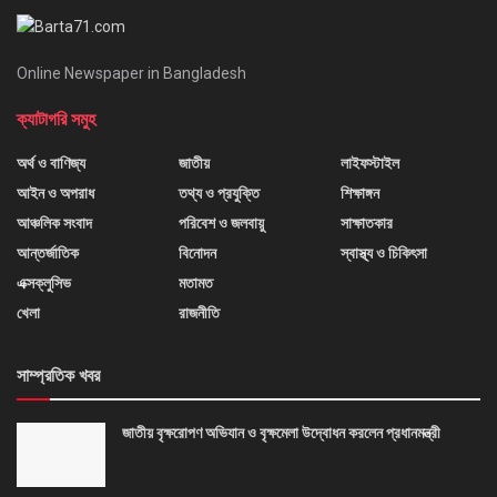
Online Newspaper in Bangladesh
ক্যাটাগরি সমুহ
অর্থ ও বাণিজ্য
জাতীয়
লাইফস্টাইল
আইন ও অপরাধ
তথ্য ও প্রযুক্তি
শিক্ষাঙ্গন
আঞ্চলিক সংবাদ
পরিবেশ ও জলবায়ু
সাক্ষাতকার
আন্তর্জাতিক
বিনোদন
স্বাস্থ্য ও চিকিৎসা
এক্সক্লুসিভ
মতামত
খেলা
রাজনীতি
সাম্প্রতিক খবর
জাতীয় বৃক্ষরোপণ অভিযান ও বৃক্ষমেলা উদ্বোধন করলেন প্রধানমন্ত্রী