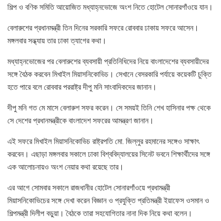
শিল্প ও বণিক সমিতি আয়োজিত মধ্যাহ্নভোজে অংশ নিতে হোটেল সোনারগাঁওয়ে যান।
বেলারুশের প্রধানমন্ত্রী তিন দিনের সরকারি সফরে রোববার ঢাকায় সফরে আসেন।
মঙ্গলবার সন্ধ্যায় তার ঢাকা ত্যাগের কথা।
মধ্যাহ্নভোজের পর বেলারুশের ব্যবসায়ী প্রতিনিধিদের নিয়ে বাংলাদেশের ব্যবসায়ীদের
সঙ্গে বৈঠক করবেন মিখাইল মিয়াসনিকোভিচ। সেখানে বেসরকারি পর্যায়ে কয়েকটি চুক্তি
হতে পারে বলে রোববার পররাষ্ট্র দীপু মনি সাংবাদিকদের জানান।
দীপু মনি গত মে মাসে বেলারুশ সফর করেন। সে সময়ই তিনি শেখ হাসিনার পক্ষ থেকে
সে দেশের প্রধানমন্ত্রীকে বাংলাদেশ সফরের আমন্ত্রণ জানান।
এই সফরে মিখাইল মিয়াসনিকোভিচ রাষ্ট্রপতি মো. জিল্লুর রহমানের সঙ্গেও সাক্ষাৎ
করবেন। এছাড়া মঙ্গলবার সকালে ঢাকা বিশ্ববিদ্যালয়ের সিনেট ভবনে শিক্ষার্থীদের সঙ্গে
এক আলোচনায়ও অংশ নেয়ার কথা রয়েছে তার।
এর আগে সোমবার সকালে রাজধানীর হোটেল সোনারগাঁওয়ে প্রধামন্ত্রী
মিয়াসনিকোভিচের সঙ্গে দেখা করেন বিজ্ঞান ও প্রযুক্তি প্রতিমন্ত্রী ইয়াফেস ওসমান ও
শিল্পমন্ত্রী দিলীপ বড়ুয়া। বৈঠকে তারা সহযোগিতার নানা দিক নিয়ে কথা বলেন।