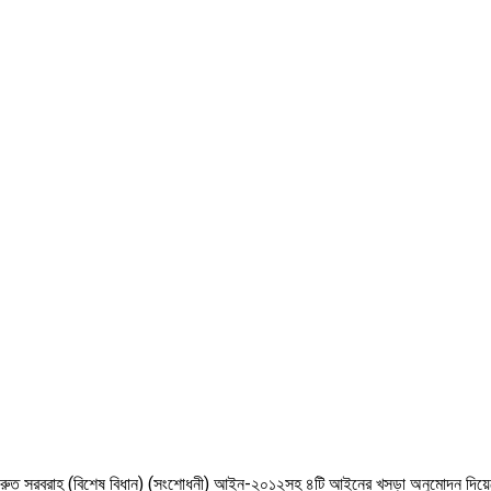
ানি দ্রুত সরবরাহ (বিশেষ বিধান) (সংশোধনী) আইন-২০১২সহ ৪টি আইনের খসড়া অনুমোদন দিয়ে