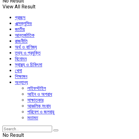
No Result
View All Result
প্রচ্ছদ
এক্সক্লুসিভ
জাতীয়
আন্তর্জাতিক
রাজনীতি
অর্থ ও বাণিজ্য
তথ্য ও প্রযুক্তি
বিনোদন
স্বাস্থ্য ও চিকিৎসা
খেলা
শিক্ষাঙ্গন
অন্যান্য
লাইফস্টাইল
আইন ও অপরাধ
সাক্ষাতকার
আঞ্চলিক সংবাদ
পরিবেশ ও জলবায়ু
মতামত
No Result