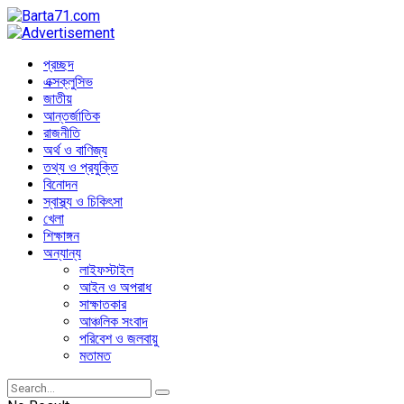
প্রচ্ছদ
এক্সক্লুসিভ
জাতীয়
আন্তর্জাতিক
রাজনীতি
অর্থ ও বাণিজ্য
তথ্য ও প্রযুক্তি
বিনোদন
স্বাস্থ্য ও চিকিৎসা
খেলা
শিক্ষাঙ্গন
অন্যান্য
লাইফস্টাইল
আইন ও অপরাধ
সাক্ষাতকার
আঞ্চলিক সংবাদ
পরিবেশ ও জলবায়ু
মতামত