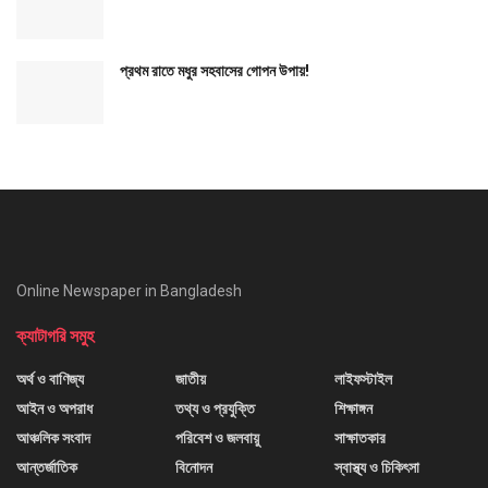
প্রথম রাতে মধুর সহবাসের গোপন উপায়!
Online Newspaper in Bangladesh
ক্যাটাগরি সমুহ
অর্থ ও বাণিজ্য
জাতীয়
লাইফস্টাইল
আইন ও অপরাধ
তথ্য ও প্রযুক্তি
শিক্ষাঙ্গন
আঞ্চলিক সংবাদ
পরিবেশ ও জলবায়ু
সাক্ষাতকার
আন্তর্জাতিক
বিনোদন
স্বাস্থ্য ও চিকিৎসা