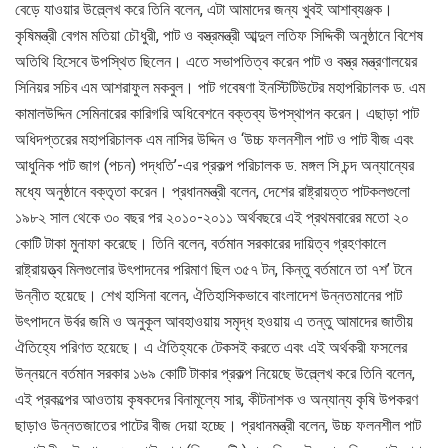
বেড়ে যাওয়ার উল্ল্লেখ করে তিনি বলেন, এটা আমাদের জন্য খুবই আশাব্যঞ্জক।
কৃষিমন্ত্রী বেগম মতিয়া চৌধুরী, পাট ও বস্ত্রমন্ত্রী আব্দুল লতিফ সিদ্দিকী অনুষ্ঠানে বিশেষ
অতিথি হিসেবে উপস্থিত ছিলেন। এতে সভাপতিত্ব করেন পাট ও বস্ত্র মন্ত্রণালয়ের
সিনিয়র সচিব এম আশরাফুল মকবুল। পাট গবেষণা ইনস্টিটিউটের মহাপরিচালক ড. এম
কামালউদ্দিন সেমিনারের কারিগরি অধিবেশনে বক্তব্য উপস্থাপন করেন। এছাড়া পাট
অধিদপ্তরের মহাপরিচালক এম নাসির উদ্দিন ও ‘উচ্চ ফলনশীল পাট ও পাট বীজ এবং
আধুনিক পাট জাগ (পচন) পদ্ধতি’-এর প্রকল্প পরিচালক ড. মঙ্গল সি চন্দ অন্যান্যের
মধ্যে অনুষ্ঠানে বক্তৃতা করেন। প্রধানমন্ত্রী বলেন, দেশের রাষ্ট্রায়ত্ত পাটকলগুলো
১৯৮২ সাল থেকে ৩০ বছর পর ২০১০-২০১১ অর্থবছরে এই প্রথমবারের মতো ২০
কোটি টাকা মুনাফা করেছে। তিনি বলেন, বর্তমান সরকারের দায়িত্ব গ্রহণকালে
রাষ্ট্রায়ত্ত্ব মিলগুলোর উৎপাদনের পরিমাণ ছিল ৩৫৭ টন, কিন্তু বর্তমানে তা ৭শ’ টনে
উন্নীত হয়েছে। শেখ হাসিনা বলেন, ঐতিহাসিকভাবে বাংলাদেশ উন্নতমানের পাট
উৎপাদনে উর্বর জমি ও অনুকূল আবহাওয়ায় সমৃদ্ধ হওয়ায় এ তন্তু আমাদের জাতীয়
ঐতিহ্যে পরিণত হয়েছে। এ ঐতিহ্যকে টেকসই করতে এবং এই অর্থকরী ফসলের
উন্নয়নে বর্তমান সরকার ১৬৯ কোটি টাকার প্রকল্প নিয়েছে উল্ল্লেখ করে তিনি বলেন,
এই প্রকল্পের আওতায় কৃষকদের বিনামূল্যে সার, কীটনাশক ও অন্যান্য কৃষি উপকরণ
ছাড়াও উন্নতজাতের পাটের বীজ দেয়া হচ্ছে। প্রধানমন্ত্রী বলেন, উচ্চ ফলনশীল পাট