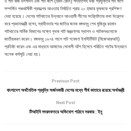
ও পাট বীজ উৎপাদন এবং পাট জাগ (রিবন রেটিং) পদ্ধতিসহ উচ্চ প্রযুক্তির পাট জাগ
সম্পর্কিত পঞ্চবার্ষিকী প্রকল্পের আওতায় নির্বাচিত প্রায় ২০ হাজার কৃষককে প্রশিক্ষণ
দেয়া হয়েছে। দেশের পাটখাতের উন্নয়নে আওয়ামী লীগের সংশ্ল্লিষ্টতার কথা উল্ল্লেখ
করে প্রধানমন্ত্রী বলেন, স্বাধীনতার পর জাতির জনক বঙ্গবন্ধু শেখ মুজিবুর রহমান
পাটখাতের সার্বিক বিকাশের লক্ষ্যে পৃথক পাট মন্ত্রণালয় স্থাপন ও পাটকলগুলোকে
জাতীয়করণ করেন। বঙ্গবন্ধু ১৯৭৪ সালে পাট গবেষণা ইনস্টিটিউট (বিজেআরআই)
প্রতিষ্ঠা করেন এবং এর মাধ্যমে আমাদের সোনালী আঁশ হিসেবে পরিচিত পাটের উন্নয়নে
অনেক কর্মসূচি নেয়া হয়।
Previous Post
বাংলাদেশ অর্থনৈতিক প্রবৃদ্ধি অর্জনকারী দেশের মধ্যে শীর্ষ কাতারে রয়েছে:অর্থমন্ত্রী
Next Post
টিআইবি সদরদফতরে অভিযোগ পাঠাবে সরকার : ইনু