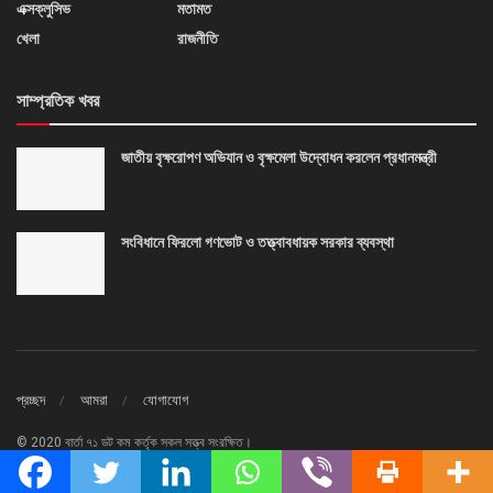
এক্সক্লুসিভ
মতামত
খেলা
রাজনীতি
সাম্প্রতিক খবর
জাতীয় বৃক্ষরোপণ অভিযান ও বৃক্ষমেলা উদ্বোধন করলেন প্রধানমন্ত্রী
সংবিধানে ফিরলো গণভোট ও তত্ত্বাবধায়ক সরকার ব্যবস্থা
প্রচ্ছদ
আমরা
যোগাযোগ
© 2020 বার্তা ৭১ ডট কম কর্তৃক সকল সত্ত্ব সংরক্ষিত।