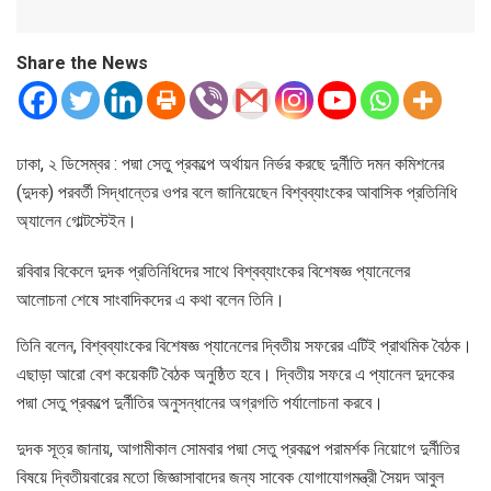
Share the News
ঢাকা, ২ ডিসেম্বর : পদ্মা সেতু প্রকল্পে অর্থায়ন নির্ভর করছে দুর্নীতি দমন কমিশনের
(দুদক) পরবর্তী সিদ্ধান্তের ওপর বলে জানিয়েছেন বিশ্বব্যাংকের আবাসিক প্রতিনিধি
অ্যালেন গোল্টস্টেইন।
রবিবার বিকেলে দুদক প্রতিনিধিদের সাথে বিশ্বব্যাংকের বিশেষজ্ঞ প্যানেলের
আলোচনা শেষে সাংবাদিকদের এ কথা বলেন তিনি।
তিনি বলেন, বিশ্বব্যাংকের বিশেষজ্ঞ প্যানেলের দ্বিতীয় সফরের এটিই প্রাথমিক বৈঠক।
এছাড়া আরো বেশ কয়েকটি বৈঠক অনুষ্ঠিত হবে। দ্বিতীয় সফরে এ প্যানেল দুদকের
পদ্মা সেতু প্রকল্পে দুর্নীতির অনুসন্ধানের অগ্রগতি পর্যালোচনা করবে।
দুদক সূত্র জানায়, আগামীকাল সোমবার পদ্মা সেতু প্রকল্পে পরামর্শক নিয়োগে দুর্নীতির
বিষয়ে দ্বিতীয়বারের মতো জিজ্ঞাসাবাদের জন্য সাবেক যোগাযোগমন্ত্রী সৈয়দ আবুল