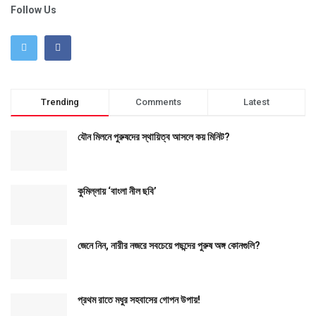
Follow Us
Trending
Comments
Latest
যৌন মিলনে পুরুষদের স্থায়িত্ব আসলে কয় মিনিট?
কুমিল্লায় ‘বাংলা নীল ছবি’
জেনে নিন, নারীর নজরে সবচেয়ে পছন্দের পুরুষ অঙ্গ কোনগুলি?
প্রথম রাতে মধুর সহবাসের গোপন উপায়!