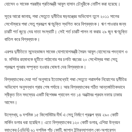
হোসেন ও সাবেক পররাষ্ট্র প্রতিমন্ত্রী আবুল হাসান চৌধুরীকে নোটিশ করা হয়েছে।
সূত্র আরো জানায়, পদ্মা সেতুতে দুর্নীতির ষড়যন্ত্রের অভিযোগ তুলে ২০১১ সালের
সেপ্টেম্বরে পদ্মা সেতু প্রকল্পে ঋণচুক্তি স্থগিত করে বিশ্বব্যাংক। ঋণ পাওয়ার জন্য
চারটি শর্ত জুড়ে দেয় দাতা সংস্থাটি। সেই শর্ত চারটি পালন না করায় ২৯ জুন ঋণচুক্তি
বাতিল করে বিশ্বব্যাংক।
এরপর দুর্নীতিতে সন্দেহভাজন সাবেক যোগাযোগমন্ত্রী সৈয়দ আবুল হোসেনের পদত্যাগ ও
ড. মসিউর রহমানকে ছুটিতে পাঠানোর পর চলতি বছরের ২০ সেপ্টেম্বর পদ্মা সেতু
প্রকল্পে পুনরায় সম্পৃক্ত হওয়ার ঘোষণা দেয় বিশ্বব্যাংক।
বিশ্বব্যাংকের দেয়া শর্ত অনুসারে ইতোমধ্যেই পদ্মা সেতুতে পরামর্শক নিয়োগের দুর্নীতির
অভিযোগ অনুসন্ধান প্রায় শেষ পর্যায়ে। আর বিশ্বব্যাংকের গঠিত আন্তর্জাতিকভাবে
স্বীকৃত তিন সদস্যের একটি বিশেষজ্ঞ প্যানেল গত ১৪ অক্টোবর প্রথম দফায় ঢাকায়
আসেন।
উল্লেখ্য, ৬ দশমিক ১৫ কিলোমিটার দীর্ঘ এ সেতু নির্মাণে প্রকল্প ব্যয় ২৯০ কোটি
মার্কিন ডলার ধরা হয়েছিল। এতে বিশ্বব্যাংকের ১২০ কোটি ডলার, এশিয়া উন্নয়ন
ব্যাংকের (এডিবি) ৬১ দশমিক পাঁচ কোটি, জাপান ইন্টারন্যাশনাল কো-অপারেশন