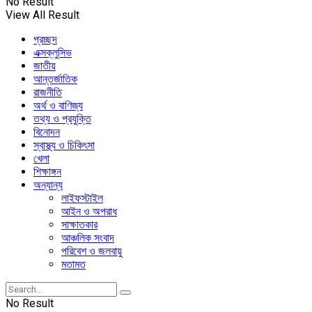
No Result
View All Result
প্রচ্ছদ
এক্সক্লুসিভ
জাতীয়
আন্তর্জাতিক
রাজনীতি
অর্থ ও বাণিজ্য
তথ্য ও প্রযুক্তি
বিনোদন
স্বাস্থ্য ও চিকিৎসা
খেলা
শিক্ষাঙ্গন
অন্যান্য
লাইফস্টাইল
আইন ও অপরাধ
সাক্ষাতকার
আঞ্চলিক সংবাদ
পরিবেশ ও জলবায়ু
মতামত
No Result