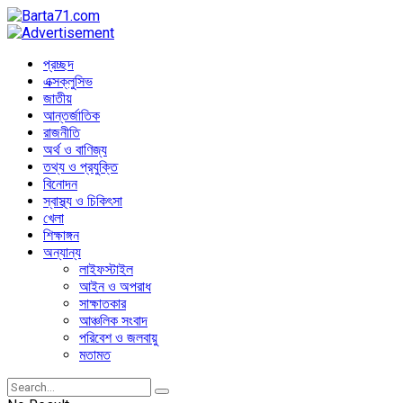
প্রচ্ছদ
এক্সক্লুসিভ
জাতীয়
আন্তর্জাতিক
রাজনীতি
অর্থ ও বাণিজ্য
তথ্য ও প্রযুক্তি
বিনোদন
স্বাস্থ্য ও চিকিৎসা
খেলা
শিক্ষাঙ্গন
অন্যান্য
লাইফস্টাইল
আইন ও অপরাধ
সাক্ষাতকার
আঞ্চলিক সংবাদ
পরিবেশ ও জলবায়ু
মতামত