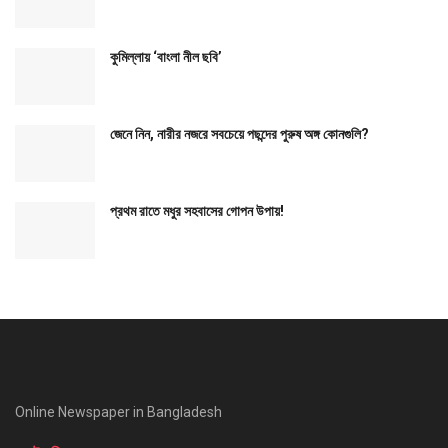
কুমিল্লায় ‘বাংলা নীল ছবি’
জেনে নিন, নারীর নজরে সবচেয়ে পছন্দের পুরুষ অঙ্গ কোনগুলি?
প্রথম রাতে মধুর সহবাসের গোপন উপায়!
Online Newspaper in Bangladesh