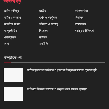
ক্যাটাগরি সমুহ
অর্থ ও বাণিজ্য
জাতীয়
লাইফস্টাইল
আইন ও অপরাধ
তথ্য ও প্রযুক্তি
শিক্ষাঙ্গন
আঞ্চলিক সংবাদ
পরিবেশ ও জলবায়ু
সাক্ষাতকার
আন্তর্জাতিক
বিনোদন
স্বাস্থ্য ও চিকিৎসা
এক্সক্লুসিভ
মতামত
খেলা
রাজনীতি
সাম্প্রতিক খবর
জাতীয় বৃক্ষরোপণ অভিযান ও বৃক্ষমেলা উদ্বোধন করলেন প্রধানমন্ত্রী
সংবিধানে ফিরলো গণভোট ও তত্ত্বাবধায়ক সরকার ব্যবস্থা