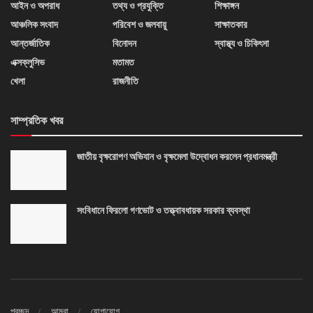
আইন ও অপরাধ
তথ্য ও প্রযুক্তি
শিক্ষাঙ্গন
আঞ্চলিক সংবাদ
পরিবেশ ও জলবায়ু
সাক্ষাতকার
আন্তর্জাতিক
বিনোদন
স্বাস্থ্য ও চিকিৎসা
এক্সক্লুসিভ
মতামত
খেলা
রাজনীতি
সাম্প্রতিক খবর
জাতীয় বৃক্ষরোপণ অভিযান ও বৃক্ষমেলা উদ্বোধন করলেন প্রধানমন্ত্রী
সংবিধানে ফিরলো গণভোট ও তত্ত্বাবধায়ক সরকার ব্যবস্থা
প্রচ্ছদ
আমরা
যোগাযোগ