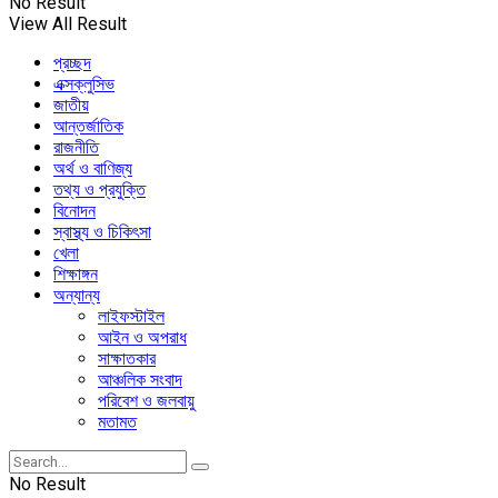
No Result
View All Result
প্রচ্ছদ
এক্সক্লুসিভ
জাতীয়
আন্তর্জাতিক
রাজনীতি
অর্থ ও বাণিজ্য
তথ্য ও প্রযুক্তি
বিনোদন
স্বাস্থ্য ও চিকিৎসা
খেলা
শিক্ষাঙ্গন
অন্যান্য
লাইফস্টাইল
আইন ও অপরাধ
সাক্ষাতকার
আঞ্চলিক সংবাদ
পরিবেশ ও জলবায়ু
মতামত
No Result