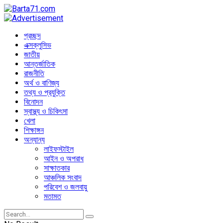
প্রচ্ছদ
এক্সক্লুসিভ
জাতীয়
আন্তর্জাতিক
রাজনীতি
অর্থ ও বাণিজ্য
তথ্য ও প্রযুক্তি
বিনোদন
স্বাস্থ্য ও চিকিৎসা
খেলা
শিক্ষাঙ্গন
অন্যান্য
লাইফস্টাইল
আইন ও অপরাধ
সাক্ষাতকার
আঞ্চলিক সংবাদ
পরিবেশ ও জলবায়ু
মতামত