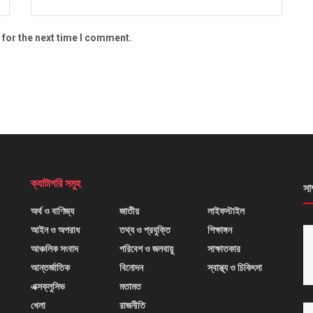
 for the next time I comment.
ক্যাটাগরি সমুহ
সা
অর্থ ও বাণিজ্য
জাতীয়
লাইফস্টাইল
আইন ও অপরাধ
তথ্য ও প্রযুক্তি
শিক্ষাঙ্গন
আঞ্চলিক সংবাদ
পরিবেশ ও জলবায়ু
সাক্ষাতকার
আন্তর্জাতিক
বিনোদন
স্বাস্থ্য ও চিকিৎসা
এক্সক্লুসিভ
মতামত
খেলা
রাজনীতি