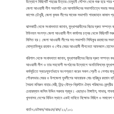
উদ্যোগে মিছিলটি শহরের উত্তর তেমুহনী স্টেশন থেকে শুরু হয়ে শহর প্
জেলা আওয়ামী লীগ সভাপতি এম আলাউদ্দিনের সভাপতিত্বে সভায় সদর উ
কাশেম চৌধুরী, জেলা কৃষক লীগের সাবেক সভাপতি শাহজাহান কামাল প্র
ঝালকাঠি থেকে সংবাদদাতা জানান, যুদ্ধাপরাধীদের বিচার দ্রুত সম্পন্
টাউনহল সংলগ্ন জেলা আওয়ামী লীগ কার্যালয় চত্বর থেকে মিছিলটি শুরু
মিলিত হয়। জেলা আওয়ামী লীগের সহ-সভাপতি সিদ্দিকুর রহমানের সভা
মোস্তাফিজুর রহমান ও পৌর মেয়র আওয়ামী লীগনেতা আফজাল হোসেন প
বরিশাল থেকে সংবাদদাতা জানান, যুদ্ধাপরাধীদের বিচার দ্রুত সম্পন্ন 
আওয়ামী লীগ ও তার সহযোগী সংগঠনের উদ্যোগে অনতিবিলম্বে যুদ্ধাপ
কর্মসূচিতে স্বতঃস্ফূর্তভাবে অংশগ্রহণ করেন সকল শ্রেণী ও পেশার মান
পৌরসভার মেয়র ও উপজেলা যুবলীগের আহবায়ক মোঃ হারিছুর রহমান হারিছ
সৈয়দা মনিরুন নাহার মেরী, হিন্দু-বৌদ্ধ-খ্রিস্টান ঐক্য পরিষদের কেন্দ্
চেয়ারম্যান জসিম উদ্দিন সরদার প্রমুখ। এছাড়াও টাঙ্গাইল, সাভার, পাবনা,
খুলনাসহ দেশের বিভিন স্থানে একই দাবিতে বিক্ষোভ মিছিল ও সমাবেশ অ
বার্তা৭১ডটকম/আরএম/রাম/২২/১০১