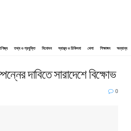
াণিজ্য
তথ্য ও প্রযুক্তি
বিনোদন
স্বাস্থ্য ও চিকিৎসা
খেলা
শিক্ষাঙ্গন
অন্যান্য
সম্পন্নের দাবিতে সারাদেশে বিক্ষোভ
0