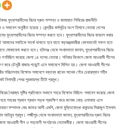
ডটকমঃ যুদ্ধাপরাধীদের বিচার দ্রুত সম্পন্ন ও জামায়াত শিবিরের রাজনীতি
 সমাবেশ অনুষ্ঠিত হয়েছে। কেন্দ্রীয় কর্মসূচির অংশ হিসাবে নেতারা দেশের
বে যুদ্ধাপরাধীদের বিচার সম্পন্ন করতে হবে। যুদ্ধাপরাধীদের বিচার বানচাল করার
 তাই আমাদের সবাইকে সতর্ক থাকতে হবে যাতে ষড়যন্ত্রকারীরা কোনভাবেই সফল হতে
থে মোকাবেলা করতে হবে। হবিগঞ্জ থেকে সংবাদদাতা জানান, যুদ্ধাপরাধীদের বিচার
গঞ্জে গণমিছিল করেছে জেলা ১৪ দলের নেতারা। শনিবার বিকেলে জেলা আওয়ামী লীগের
ক্ষিণ করে চৌধুরী বাজার পয়েন্টে এসে সমাবেশে মিলিত হয়। জেলা আওয়ামী লীগের
 পরিচালনায় বিক্ষোভ সমাবেশে বক্তব্য রাখেন সাবেক পৌর চেয়ারম্যান শহীদ
নিলাদ্রী শেখর পুরকায়স্থ টিটো প্রমুখ।
শিবিরের নৈরাজ্য সৃষ্টির প্রতিবাদে সকালে শহরে বিক্ষোভ মিছিল- সমাবেশ করেছে জেলা
ু হয়ে শহরের প্রধান প্রধান সড়ক প্রদক্ষিণ করে কলেজ মোড় এলাকায় এসে
াধারণ সম্পাদক মোঃ জাফর আলী এমপি, জেলা মুক্তিযোদ্ধা কমান্ডার সিরাজুল ইসলাম
আইয়ুব প্রমুখ। লক্ষ্মীপুর থেকে সংবাদদাতা জানান, যুদ্ধাপরাধীদের দ্রুত বিচার
ে জেলা আওয়ামী লীগ ও সহযোগী সংগঠনের নেতাকর্মীরা। জেলা আওয়ামী লীগের