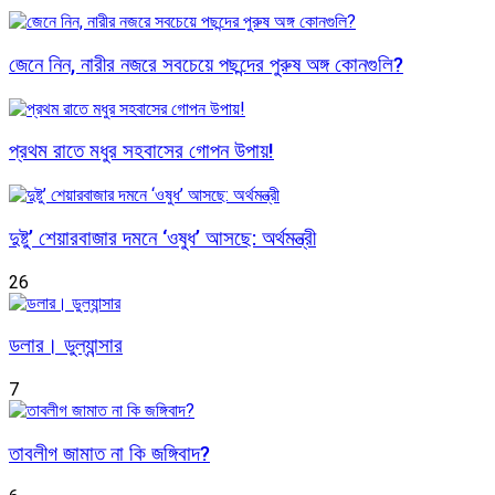
জেনে নিন, নারীর নজরে সবচেয়ে পছন্দের পুরুষ অঙ্গ কোনগুলি?
প্রথম রাতে মধুর সহবাসের গোপন উপায়!
দুষ্টু’ শেয়ারবাজার দমনে ‘ওষুধ’ আসছে: অর্থমন্ত্রী
26
ডলার। ডুল্যান্সার
7
তাবলীগ জামাত না কি জঙ্গিবাদ?