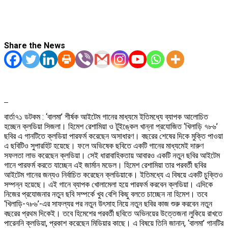
Share the News
বার্তা৭১ ডটকম : ‘বালমা’ শীর্ষক আইটেম গানের মাধ্যমে ইতিমধ্যে ব্যাপক আলোচিত
হচ্ছেন ক্লডিয়া সিজলা। হিমেশ রেশামিয়া ও টুইঙ্কেল খান্না প্রযোজিত ‘খিলাড়ি ৭৮৬’
ছবির এ গানটিতে ক্লডিয়া পারফর্ম করেছেন অসাধারণ। বছরের শেষের দিকে মুক্তি পাওয়া
এ ছবিটিও সুপারহিট হয়েছে। ফলে অভিষেক ছবিতে একটি গানের মাধ্যমেই দারুণ
সফলতা লাভ করেছেন ক্লডিয়া। সেই ধারাবাহিকতায় আবারও একটি নতুন ছবির আইটেম
গানে পারফর্ম করতে যাচ্ছেন এই জার্মান মডেল। হিমেশ রেশামিয়া তার পরবর্তী ছবির
আইটেম গানের জন্যও নির্বাচিত করেছেন ক্লডিয়াকে। ইতিমধ্যে এ বিষয়ে একটি চুক্তিও
সম্পন্ন হয়েছে। এই গানে ব্যাপক খোলামেলা হয়ে পারফর্ম করবেন ক্লডিয়া। এদিকে
নিজের প্রযোজনার নতুন ছবি সম্পর্কে খুব বেশি কিছু বলতে চাচ্ছেন না হিমেশ। তবে
‘খিলাড়ি-৭৮৬’-এর সাফল্যর পর নতুন উৎসাহ নিয়ে নতুন ছবির কাজ শুরু করবেন নতুন
বছরের প্রথম দিকেই। তবে হিমেশের পরবর্তী ছবিতে অভিনয়ের উত্তেজনা লুকিয়ে রাখতে
পারেননি ক্লডিয়া, প্রকাশ করেছেন মিডিয়ার কাছে। এ বিষয়ে তিনি জানান, ‘বালমা’ গানটির