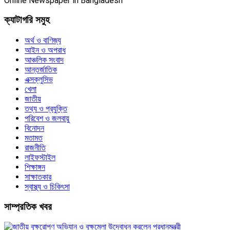
Online Newspaper in Bangladesh
ক্যাটাগরি সমুহ
অর্থ ও বাণিজ্য
আইন ও অপরাধ
আঞ্চলিক সংবাদ
আন্তর্জাতিক
এক্সক্লুসিভ
খেলা
জাতীয়
তথ্য ও প্রযুক্তি
পরিবেশ ও জলবায়ু
বিনোদন
মতামত
রাজনীতি
লাইফস্টাইল
শিক্ষাঙ্গন
সাক্ষাতকার
স্বাস্থ্য ও চিকিৎসা
সাম্প্রতিক খবর