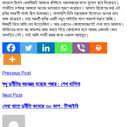
মাধ্যমে হিমেশ রেশামিয়াই আমাকে বলিউডে প্রথমবারের মতো সুযোগ করে দিয়েছেন।
গানটিতে দর্শকরা আমাকে অনেক ভালভাবে গ্রহণ করেছেন। আসলে হিমেশের করা এই
ছবির সবক’টি গানই ছিল অসাধারণ। পাশাপাশি তিনি প্রযোজক হিসেবেও অনেক ভাল
কাজ করেছেন। তার পরবর্তী ছবির একটি নতুন আইটেম গানে পারফর্ম করতে যাচ্ছি।
বিষয়টি নিয়ে আমি বেশ উত্তেজিত। আর এখানেও খোলামেলারূপেই দেখা যাবে আমাকে।
বলিউডের মতো বড় জায়গায় কাজ করতে গিয়ে খোলামেলা হতে আমার একদমই কোন
আপত্তি নেই। তাই আমি গানটি করার জন্য একদম প্রস্তুত।
Previous Post
শুধু দুর্নীতির ষড়যন্ত্র হয়েছে পদ্মায় : শেখ হাসিনা
Next Post
সেবা খাতে দুর্নীতি কমেছে ৩০ ভাগ : টিআইবি