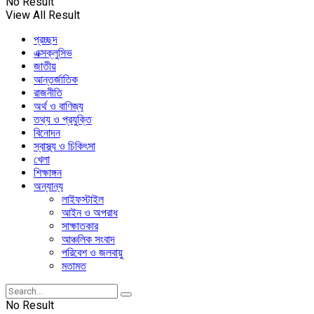
No Result
View All Result
প্রচ্ছদ
এক্সক্লুসিভ
জাতীয়
আন্তর্জাতিক
রাজনীতি
অর্থ ও বাণিজ্য
তথ্য ও প্রযুক্তি
বিনোদন
স্বাস্থ্য ও চিকিৎসা
খেলা
শিক্ষাঙ্গন
অন্যান্য
লাইফস্টাইল
আইন ও অপরাধ
সাক্ষাতকার
আঞ্চলিক সংবাদ
পরিবেশ ও জলবায়ু
মতামত
No Result