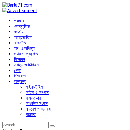
প্রচ্ছদ
এক্সক্লুসিভ
জাতীয়
আন্তর্জাতিক
রাজনীতি
অর্থ ও বাণিজ্য
তথ্য ও প্রযুক্তি
বিনোদন
স্বাস্থ্য ও চিকিৎসা
খেলা
শিক্ষাঙ্গন
অন্যান্য
লাইফস্টাইল
আইন ও অপরাধ
সাক্ষাতকার
আঞ্চলিক সংবাদ
পরিবেশ ও জলবায়ু
মতামত