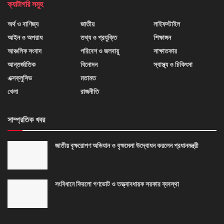
ক্যাটাগরি সমুহ
অর্থ ও বাণিজ্য
জাতীয়
লাইফস্টাইল
আইন ও অপরাধ
তথ্য ও প্রযুক্তি
শিক্ষাঙ্গন
আঞ্চলিক সংবাদ
পরিবেশ ও জলবায়ু
সাক্ষাতকার
আন্তর্জাতিক
বিনোদন
স্বাস্থ্য ও চিকিৎসা
এক্সক্লুসিভ
মতামত
খেলা
রাজনীতি
সাম্প্রতিক খবর
জাতীয় বৃক্ষরোপণ অভিযান ও বৃক্ষমেলা উদ্বোধন করলেন প্রধানমন্ত্রী
সংবিধানে ফিরলো গণভোট ও তত্ত্বাবধায়ক সরকার ব্যবস্থা