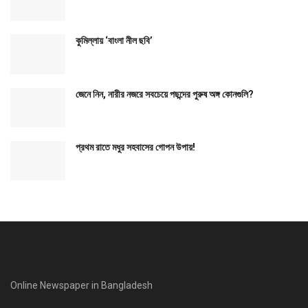
কুমিল্লায় ‘বাংলা নীল ছবি’
জেনে নিন, নারীর নজরে সবচেয়ে পছন্দের পুরুষ অঙ্গ কোনগুলি?
প্রথম রাতে মধুর সহবাসের গোপন উপায়!
Online Newspaper in Bangladesh