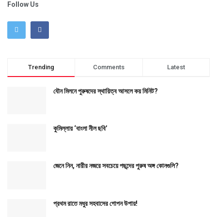
Follow Us
Trending
Comments
Latest
যৌন মিলনে পুরুষদের স্থায়িত্ব আসলে কয় মিনিট?
কুমিল্লায় ‘বাংলা নীল ছবি’
জেনে নিন, নারীর নজরে সবচেয়ে পছন্দের পুরুষ অঙ্গ কোনগুলি?
প্রথম রাতে মধুর সহবাসের গোপন উপায়!