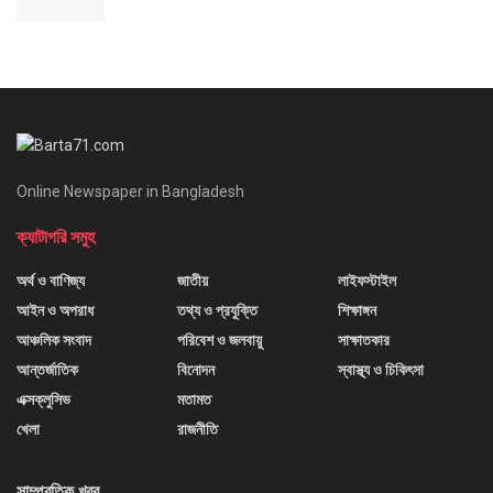
Online Newspaper in Bangladesh
ক্যাটাগরি সমুহ
অর্থ ও বাণিজ্য
জাতীয়
লাইফস্টাইল
আইন ও অপরাধ
তথ্য ও প্রযুক্তি
শিক্ষাঙ্গন
আঞ্চলিক সংবাদ
পরিবেশ ও জলবায়ু
সাক্ষাতকার
আন্তর্জাতিক
বিনোদন
স্বাস্থ্য ও চিকিৎসা
এক্সক্লুসিভ
মতামত
খেলা
রাজনীতি
সাম্প্রতিক খবর