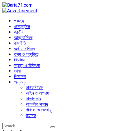
প্রচ্ছদ
এক্সক্লুসিভ
জাতীয়
আন্তর্জাতিক
রাজনীতি
অর্থ ও বাণিজ্য
তথ্য ও প্রযুক্তি
বিনোদন
স্বাস্থ্য ও চিকিৎসা
খেলা
শিক্ষাঙ্গন
অন্যান্য
লাইফস্টাইল
আইন ও অপরাধ
সাক্ষাতকার
আঞ্চলিক সংবাদ
পরিবেশ ও জলবায়ু
মতামত