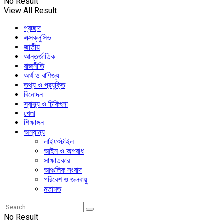
No Result
View All Result
প্রচ্ছদ
এক্সক্লুসিভ
জাতীয়
আন্তর্জাতিক
রাজনীতি
অর্থ ও বাণিজ্য
তথ্য ও প্রযুক্তি
বিনোদন
স্বাস্থ্য ও চিকিৎসা
খেলা
শিক্ষাঙ্গন
অন্যান্য
লাইফস্টাইল
আইন ও অপরাধ
সাক্ষাতকার
আঞ্চলিক সংবাদ
পরিবেশ ও জলবায়ু
মতামত
No Result