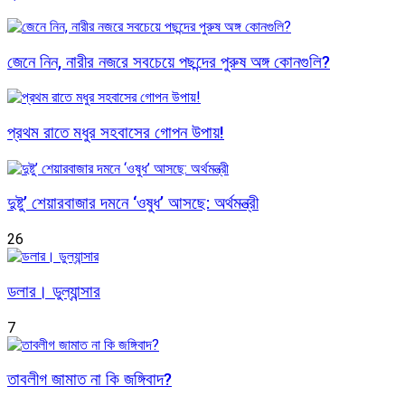
জেনে নিন, নারীর নজরে সবচেয়ে পছন্দের পুরুষ অঙ্গ কোনগুলি?
প্রথম রাতে মধুর সহবাসের গোপন উপায়!
দুষ্টু’ শেয়ারবাজার দমনে ‘ওষুধ’ আসছে: অর্থমন্ত্রী
26
ডলার। ডুল্যান্সার
7
তাবলীগ জামাত না কি জঙ্গিবাদ?