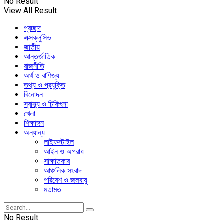
No Result
View All Result
প্রচ্ছদ
এক্সক্লুসিভ
জাতীয়
আন্তর্জাতিক
রাজনীতি
অর্থ ও বাণিজ্য
তথ্য ও প্রযুক্তি
বিনোদন
স্বাস্থ্য ও চিকিৎসা
খেলা
শিক্ষাঙ্গন
অন্যান্য
লাইফস্টাইল
আইন ও অপরাধ
সাক্ষাতকার
আঞ্চলিক সংবাদ
পরিবেশ ও জলবায়ু
মতামত
No Result