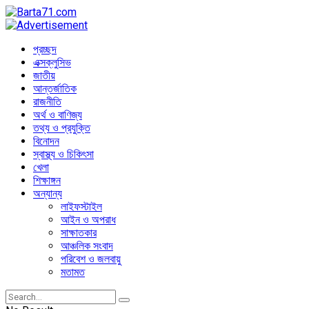
প্রচ্ছদ
এক্সক্লুসিভ
জাতীয়
আন্তর্জাতিক
রাজনীতি
অর্থ ও বাণিজ্য
তথ্য ও প্রযুক্তি
বিনোদন
স্বাস্থ্য ও চিকিৎসা
খেলা
শিক্ষাঙ্গন
অন্যান্য
লাইফস্টাইল
আইন ও অপরাধ
সাক্ষাতকার
আঞ্চলিক সংবাদ
পরিবেশ ও জলবায়ু
মতামত