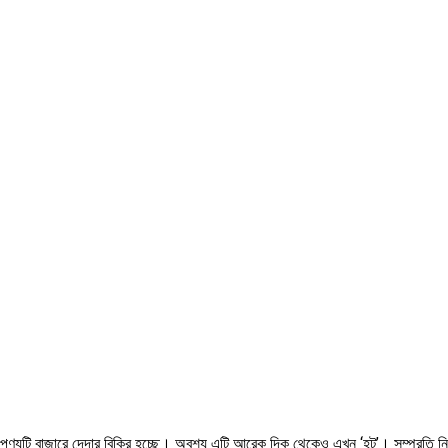
 পণ্যটি বাজারে দেদার বিক্রি হচ্ছে। অবশ্য এটি আরেক দিক থেকেও এখন ‘হট’। সম্প্রতি ন