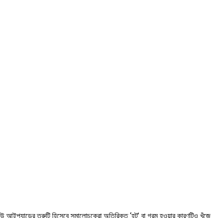
িউ আইপ্যাডের ত্রুটি হিসেবে সমালোচকেরা অতিরিক্ত ‘হট’ বা গরম হওয়ার কারণটিও খুঁজে