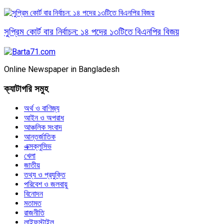
সুপ্রিম কোর্ট বার নির্বাচন: ১৪ পদের ১৩টিতে বিএনপির বিজয়
Online Newspaper in Bangladesh
ক্যাটাগরি সমুহ
অর্থ ও বাণিজ্য
আইন ও অপরাধ
আঞ্চলিক সংবাদ
আন্তর্জাতিক
এক্সক্লুসিভ
খেলা
জাতীয়
তথ্য ও প্রযুক্তি
পরিবেশ ও জলবায়ু
বিনোদন
মতামত
রাজনীতি
লাইফস্টাইল