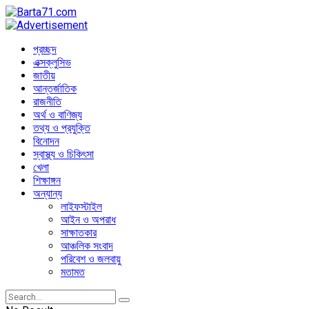
প্রচ্ছদ
এক্সক্লুসিভ
জাতীয়
আন্তর্জাতিক
রাজনীতি
অর্থ ও বাণিজ্য
তথ্য ও প্রযুক্তি
বিনোদন
স্বাস্থ্য ও চিকিৎসা
খেলা
শিক্ষাঙ্গন
অন্যান্য
লাইফস্টাইল
আইন ও অপরাধ
সাক্ষাতকার
আঞ্চলিক সংবাদ
পরিবেশ ও জলবায়ু
মতামত