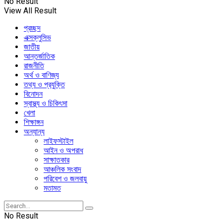
No Result
View All Result
প্রচ্ছদ
এক্সক্লুসিভ
জাতীয়
আন্তর্জাতিক
রাজনীতি
অর্থ ও বাণিজ্য
তথ্য ও প্রযুক্তি
বিনোদন
স্বাস্থ্য ও চিকিৎসা
খেলা
শিক্ষাঙ্গন
অন্যান্য
লাইফস্টাইল
আইন ও অপরাধ
সাক্ষাতকার
আঞ্চলিক সংবাদ
পরিবেশ ও জলবায়ু
মতামত
No Result