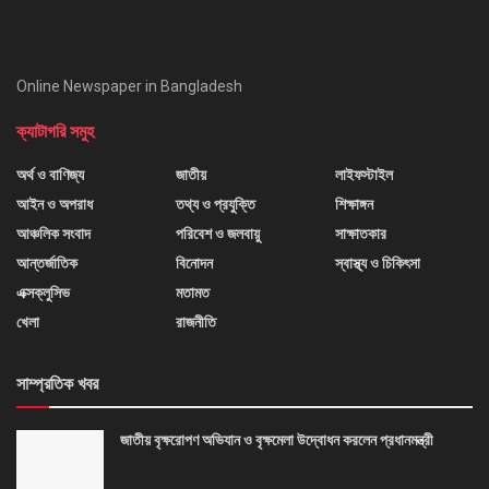
Online Newspaper in Bangladesh
ক্যাটাগরি সমুহ
অর্থ ও বাণিজ্য
জাতীয়
লাইফস্টাইল
আইন ও অপরাধ
তথ্য ও প্রযুক্তি
শিক্ষাঙ্গন
আঞ্চলিক সংবাদ
পরিবেশ ও জলবায়ু
সাক্ষাতকার
আন্তর্জাতিক
বিনোদন
স্বাস্থ্য ও চিকিৎসা
এক্সক্লুসিভ
মতামত
খেলা
রাজনীতি
সাম্প্রতিক খবর
জাতীয় বৃক্ষরোপণ অভিযান ও বৃক্ষমেলা উদ্বোধন করলেন প্রধানমন্ত্রী