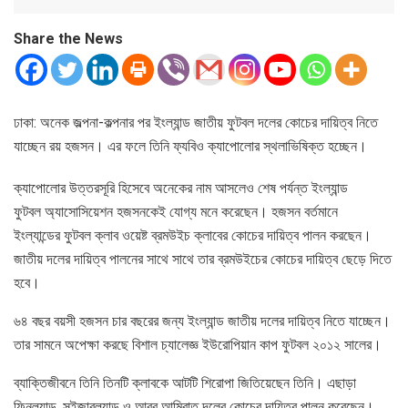
Share the News
ঢাকা: অনেক জল্পনা-কল্পনার পর ইংল্যান্ড জাতীয় ফুটবল দলের কোচের দায়িত্ব নিতে
যাচ্ছেন রয় হজসন। এর ফলে তিনি ফ্যবিও ক্যাপোলোর স্থলাভিষিক্ত হচ্ছেন।
ক্যাপোলোর উত্তরসূরি হিসেবে অনেকের নাম আসলেও শেষ পর্যন্ত ইংল্যান্ড
ফুটবল অ্যাসোসিয়েশন হজসনকেই যোগ্য মনে করেছেন। হজসন বর্তমানে
ইংল্যান্ডের ফুটবল ক্লাব ওয়েষ্ট ব্রমউইচ ক্লাবের কোচের দায়িত্ব পালন করছেন।
জাতীয় দলের দায়িত্ব পালনের সাথে সাথে তার ব্রমউইচের কোচের দায়িত্ব ছেড়ে দিতে
হবে।
৬৪ বছর বয়সী হজসন চার বছরের জন্য ইংল্যান্ড জাতীয় দলের দায়িত্ব নিতে যাচ্ছেন।
তার সামনে অপেক্ষা করছে বিশাল চ্যালেজ্ঞ ইউরোপিয়ান কাপ ফুটবল ২০১২ সালের।
ব্যাক্তিজীবনে তিনি তিনটি ক্লাবকে আটটি শিরোপা জিতিয়েছেন তিনি। এছাড়া
ফিনল্যান্ড, সুইজারল্যান্ড ও আরব আমিরাত দলের কোচের দায়িত্ব পালন করেছেন।