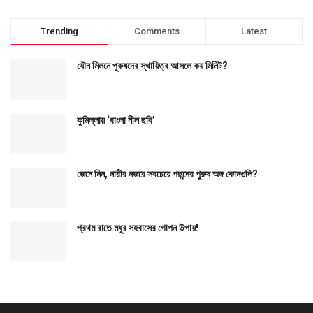
Trending
Comments
Latest
যৌন মিলনে পুরুষদের স্থায়িত্ব আসলে কয় মিনিট?
কুমিল্লায় ‘বাংলা নীল ছবি’
জেনে নিন, নারীর নজরে সবচেয়ে পছন্দের পুরুষ অঙ্গ কোনগুলি?
প্রথম রাতে মধুর সহবাসের গোপন উপায়!